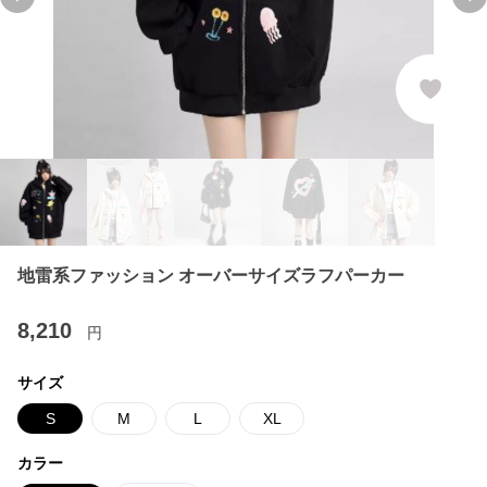
Previous slide
Ne
地雷系ファッション オーバーサイズラフパーカー
8,210
円
サイズ
S
M
L
XL
カラー