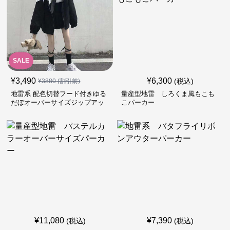
SALE
¥
3,490
¥
6,300
(税込)
¥
3880
(割引前)
地雷系 配色切替フード付きゆる
量産型地雷 しろくま風もこも
だぼオーバーサイズジップアッ
こパーカー
プジャケット
¥
11,080
¥
7,390
(税込)
(税込)