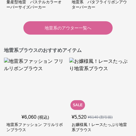
量産型地雷 パステルカラーオ
地雷系 バタフライリボンアウ
ーバーサイズパーカー
ターパーカー
地雷系
の
アウター
一覧へ
地雷系ブラウスのおすすめアイテム
SALE
¥
6,060
¥
5,520
(税込)
¥
6140
(割引前)
地雷系ファッション フリルリボ
お嬢様風！レースたっぷり地雷
ンブラウス
系ブラウス