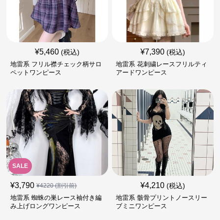
¥
5,460
¥
7,390
(税込)
(税込)
地雷系 フリル襟チェック柄サロ
地雷系 花刺繍レースフリルティ
ペットワンピース
アードワンピース
SALE
¥
3,790
¥
4,210
(税込)
¥
4220
(割引前)
地雷系 蜘蛛の巣レース袖付き編
地雷系 骸骨プリントノースリー
み上げロングワンピース
ブミニワンピース