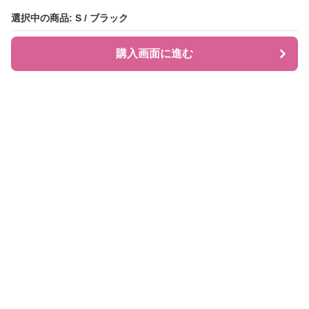
選択中の商品: S / ブラック
選択中の商品: S / ブラック
購入画面に進む
購入画面に進む
JIRAPI
について
利用規約