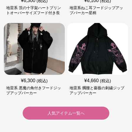
¥
6,300
¥
6,100
(税込)
(税込)
地雷系 茨の十字架ハートプリン
地雷系ねこ耳フードジップアッ
トオーバーサイズフード付き長
プパーカー星柄
袖
¥
6,300
¥
4,660
(税込)
(税込)
地雷系 悪魔の角付きフードジッ
地雷系 髑髏と薔薇の刺繍ジップ
プアップパーカー
アップパーカー
人気アイテム一覧へ