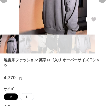
Previous slide
Ne
地雷系ファッション 英字ロゴ入り オーバーサイズ Tシャ
ツ
4,770
円
サイズ
M
L