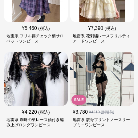
¥
5,460
¥
7,390
(税込)
(税込)
地雷系 フリル襟チェック柄サロ
地雷系 花刺繍レースフリルティ
ペットワンピース
アードワンピース
SALE
¥
4,220
¥
3,780
(税込)
¥
4210
(割引前)
地雷系 蜘蛛の巣レース袖付き編
地雷系 骸骨プリントノースリー
み上げロングワンピース
ブミニワンピース