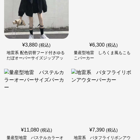
¥
3,880
¥
6,300
(税込)
(税込)
地雷系 配色切替フード付きゆる
量産型地雷 しろくま風もこも
だぼオーバーサイズジップアッ
こパーカー
プジャケット
¥
11,080
¥
7,390
(税込)
(税込)
量産型地雷 パステルカラーオ
地雷系 バタフライリボンアウ