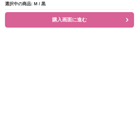
選択中の商品: M / 黒
選択中の商品: M / 黒
購入画面に進む
購入画面に進む
JIRAPI
について
利用規約
プライバシー