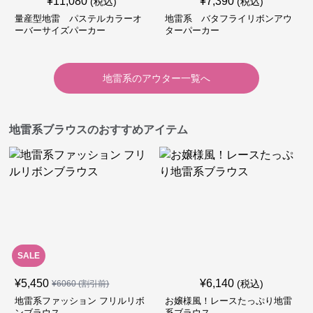
¥
11,080
¥
7,390
(税込)
(税込)
量産型地雷 パステルカラーオ
地雷系 バタフライリボンアウ
ーバーサイズパーカー
ターパーカー
地雷系
の
アウター
一覧へ
地雷系ブラウスのおすすめアイテム
SALE
¥
5,450
¥
6,140
(税込)
¥
6060
(割引前)
地雷系ファッション フリルリボ
お嬢様風！レースたっぷり地雷
ンブラウス
系ブラウス