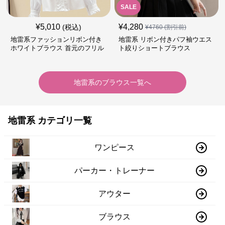
SALE
¥
5,010
¥
4,280
(税込)
¥
4760
(割引前)
地雷系ファッションリボン付き
地雷系 リボン付きパフ袖ウエス
ホワイトブラウス 首元のフリル
ト絞りショートブラウス
が特徴的
地雷系
の
ブラウス
一覧へ
地雷系 カテゴリ一覧
ワンピース
パーカー・トレーナー
アウター
ブラウス