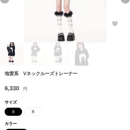
Previous slide
Ne
地雷系 Vネックルーズトレーナー
6,330
円
サイズ
8
9
カラー