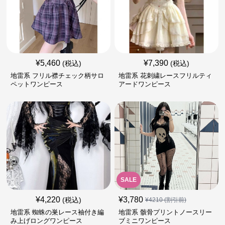
¥
5,460
¥
7,390
(税込)
(税込)
地雷系 フリル襟チェック柄サロ
地雷系 花刺繍レースフリルティ
ペットワンピース
アードワンピース
SALE
¥
4,220
¥
3,780
(税込)
¥
4210
(割引前)
地雷系 蜘蛛の巣レース袖付き編
地雷系 骸骨プリントノースリー
み上げロングワンピース
ブミニワンピース