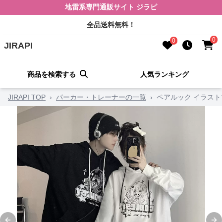
地雷系専門通販サイト ジラピ
全品送料無料！
0
0
JIRAPI
商品を検索する
人気ランキング
JIRAPI TOP
›
パーカー・トレーナーの一覧
›
ペアルック イラス