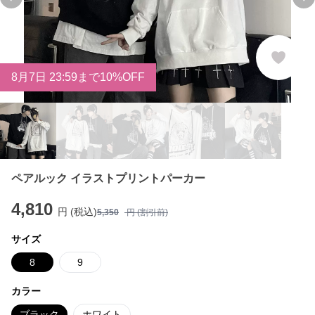
Previous slide
Ne
8
月
7
日 23:59まで10%OFF
ペアルック イラストプリントパーカー
4,810
円 (税込)
5,350
円 (割引前)
サイズ
8
9
カラー
ブラック
ホワイト