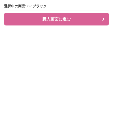
選択中の商品: 8 / ブラック
選択中の商品: 8 / ブラック
購入画面に進む
購入画面に進む
JIRAPI
について
利用規約
プライバシー