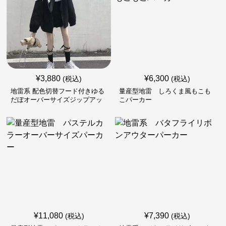
¥
3,880
¥
6,300
(税込)
(税込)
地雷系 配色切替フード付きゆる
量産型地雷 しろくま風もこも
だぼオーバーサイズジップアッ
こパーカー
プジャケット
¥
11,080
¥
7,390
(税込)
(税込)