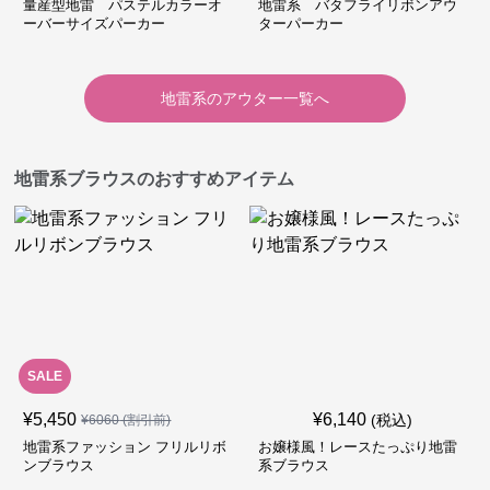
量産型地雷 パステルカラーオ
地雷系 バタフライリボンアウ
ーバーサイズパーカー
ターパーカー
地雷系
の
アウター
一覧へ
地雷系ブラウスのおすすめアイテム
SALE
¥
5,450
¥
6,140
(税込)
¥
6060
(割引前)
地雷系ファッション フリルリボ
お嬢様風！レースたっぷり地雷
ンブラウス
系ブラウス