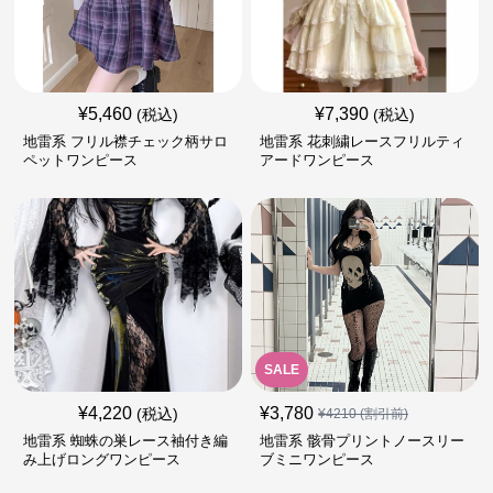
¥
5,460
¥
7,390
(税込)
(税込)
地雷系 フリル襟チェック柄サロ
地雷系 花刺繍レースフリルティ
ペットワンピース
アードワンピース
SALE
¥
4,220
¥
3,780
(税込)
¥
4210
(割引前)
地雷系 蜘蛛の巣レース袖付き編
地雷系 骸骨プリントノースリー
み上げロングワンピース
ブミニワンピース