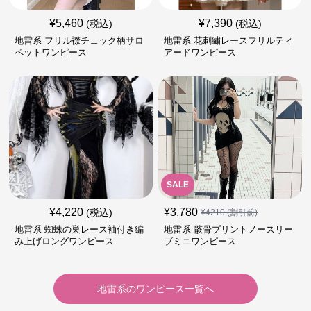
¥
5,460
¥
7,390
(税込)
(税込)
地雷系 フリル襟チェック柄サロ
地雷系 花刺繍レースフリルティ
ペットワンピース
アードワンピース
SALE
¥
4,220
¥
3,780
(税込)
¥
4210
(割引前)
地雷系 蜘蛛の巣レース袖付き編
地雷系 骸骨プリントノースリー
み上げロングワンピース
ブミニワンピース
地雷系
の
ワンピース
一覧へ