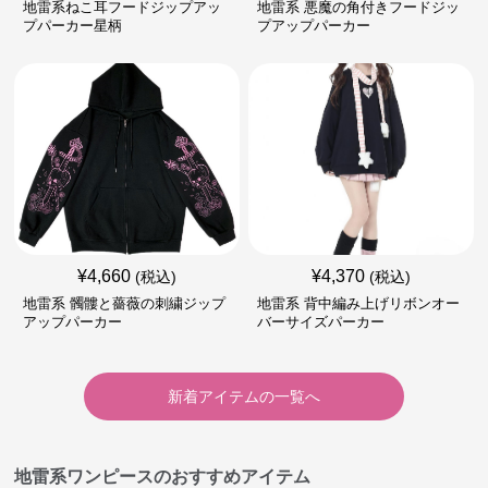
地雷系ねこ耳フードジップアッ
地雷系 悪魔の角付きフードジッ
プパーカー星柄
プアップパーカー
¥
4,660
¥
4,370
(税込)
(税込)
地雷系 髑髏と薔薇の刺繍ジップ
地雷系 背中編み上げリボンオー
アップパーカー
バーサイズパーカー
新着アイテムの一覧へ
地雷系ワンピースのおすすめアイテム