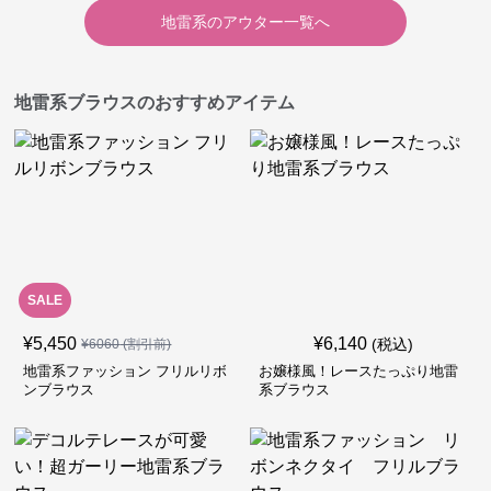
地雷系
の
アウター
一覧へ
地雷系ブラウスのおすすめアイテム
SALE
¥
5,450
¥
6,140
(税込)
¥
6060
(割引前)
地雷系ファッション フリルリボ
お嬢様風！レースたっぷり地雷
ンブラウス
系ブラウス