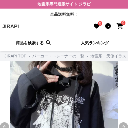
地雷系専門通販サイト ジラピ
全品送料無料！
0
0
JIRAPI
商品を検索する
人気ランキング
JIRAPI TOP
›
パーカー・トレーナーの一覧
›
地雷系 天使イラス