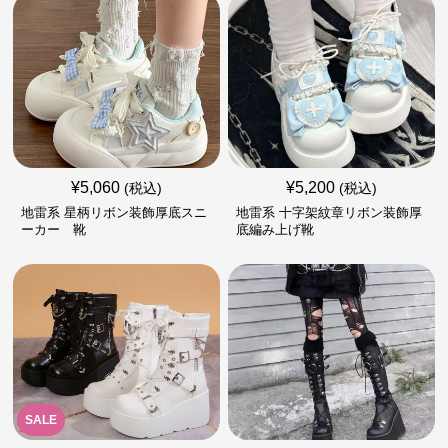
¥
5,060
¥
5,200
(税込)
(税込)
地雷系 星柄リボン装飾厚底スニ
地雷系 十字架紋章リボン装飾厚
ーカー 靴
底編み上げ靴
SALE