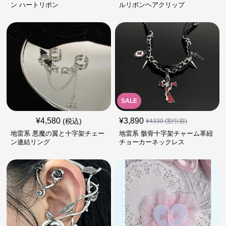
ン ハートリボン
ルリボンヘアクリップ
SALE
¥
4,580
¥
3,890
(税込)
¥
4330
(割引前)
地雷系 悪魔の翼と十字架チェー
地雷系 骸骨十字架チャーム革紐
ン連結リング
チョーカーネックレス