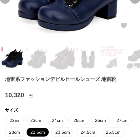
Previous slide
Ne
地雷系ファッションデビルヒールシューズ 地雷靴
10,320
円
サイズ
22㎝
23cm
24cm
25cm
26cm
27cm
28cm
22.5cm
23.5cm
24.5cm
25.5cm