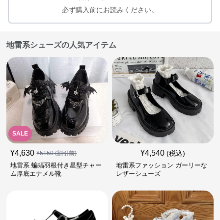
必ず購入前にお読みください。
地雷系シューズの人気アイテム
SALE
¥
4,630
¥
4,540
(税込)
¥
5150
(割引前)
地雷系 蝙蝠羽根付き星型チャー
地雷系ファッション ガーリーな
ム厚底エナメル靴
レザーシューズ