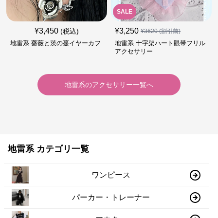
SALE
¥
3,450
¥
3,250
(税込)
¥
3620
(割引前)
地雷系 薔薇と茨の蔓イヤーカフ
地雷系 十字架ハート眼帯フリル
アクセサリー
地雷系
の
アクセサリー
一覧へ
地雷系 カテゴリ一覧
ワンピース
パーカー・トレーナー