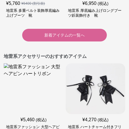
¥
5,760
¥
6,950
(税込)
¥
6400
(割引前)
地雷系 多重ベルト装飾厚底編み
地雷系 厚底編み上げロングブー
上げブーツ 靴
ツ鋲装飾付き 靴
新着アイテムの一覧へ
地雷系アクセサリーのおすすめアイテム
¥
5,460
¥
4,270
(税込)
(税込)
地雷系ファッション 大型ヘアピ
地雷系 ハートチャーム付きフリ