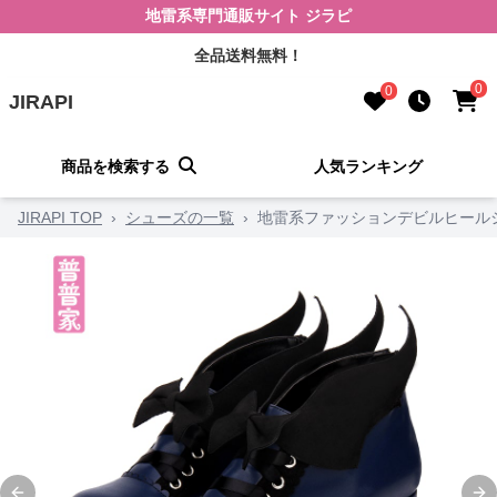
地雷系専門通販サイト ジラピ
全品送料無料！
0
0
JIRAPI
商品を検索する
人気ランキング
JIRAPI TOP
›
シューズの一覧
›
地雷系ファッションデビルヒール