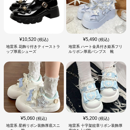
¥
10,520
¥
5,490
(税込)
(税込)
地雷系 花飾り付きティーストラ
地雷系 ハート金具付き姫系フリ
ップ厚底シューズ
ルリボン厚底パンプス 靴
¥
5,060
¥
5,200
(税込)
(税込)
地雷系 星柄リボン装飾厚底スニ
地雷系 十字架紋章リボン装飾厚