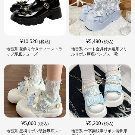
¥
10,520
¥
5,490
(税込)
(税込)
地雷系 花飾り付きティーストラ
地雷系 ハート金具付き姫系フリ
ップ厚底シューズ
ルリボン厚底パンプス 靴
¥
5,060
¥
5,200
(税込)
(税込)
地雷系 星柄リボン装飾厚底スニ
地雷系 十字架紋章リボン装飾厚