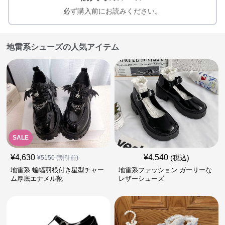
必ず購入前にお読みください。
地雷系シューズの人気アイテム
SALE
¥
4,630
¥
4,540
(税込)
¥
5150
(割引前)
地雷系 蝙蝠羽根付き星型チャー
地雷系ファッション ガーリーな
ム厚底エナメル靴
レザーシューズ