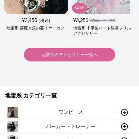
SALE
¥
3,450
¥
3,250
(税込)
¥
3620
(割引前)
地雷系 薔薇と茨の蔓イヤーカフ
地雷系 十字架ハート眼帯フリル
アクセサリー
地雷系
の
アクセサリー
一覧へ
地雷系 カテゴリ一覧
ワンピース
パーカー・トレーナー