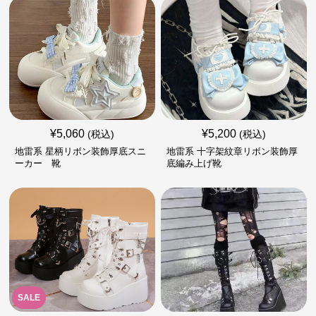
¥
5,060
¥
5,200
(税込)
(税込)
地雷系 星柄リボン装飾厚底スニ
地雷系 十字架紋章リボン装飾厚
ーカー 靴
底編み上げ靴
SALE