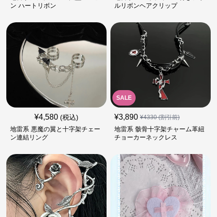
ン ハートリボン
ルリボンヘアクリップ
SALE
¥
4,580
¥
3,890
(税込)
¥
4330
(割引前)
地雷系 悪魔の翼と十字架チェー
地雷系 骸骨十字架チャーム革紐
ン連結リング
チョーカーネックレス