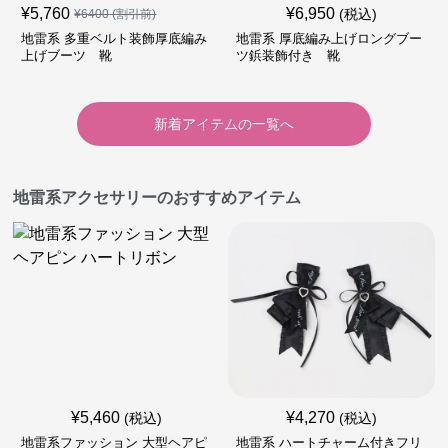
¥
5,760
¥
6,950
(税込)
¥
6400
(割引前)
地雷系 多重ベルト装飾厚底編み
地雷系 厚底編み上げロングブー
上げブーツ 靴
ツ鋲装飾付き 靴
新着アイテムの一覧へ
地雷系アクセサリーのおすすめアイテム
¥
5,460
¥
4,270
(税込)
(税込)
地雷系ファッション 大型ヘアピ
地雷系 ハートチャーム付きフリ