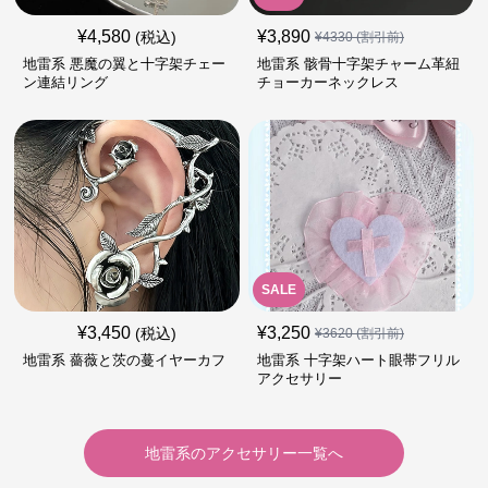
¥
4,580
¥
3,890
(税込)
¥
4330
(割引前)
地雷系 悪魔の翼と十字架チェー
地雷系 骸骨十字架チャーム革紐
ン連結リング
チョーカーネックレス
SALE
¥
3,450
¥
3,250
(税込)
¥
3620
(割引前)
地雷系 薔薇と茨の蔓イヤーカフ
地雷系 十字架ハート眼帯フリル
アクセサリー
地雷系
の
アクセサリー
一覧へ