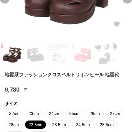
Previous slide
Ne
地雷系ファッションクロスベルトリボンヒール 地雷靴
9,780
円
サイズ
22㎝
23cm
24cm
25cm
26cm
27cm
28cm
22.5cm
23.5cm
24.5cm
25.5cm