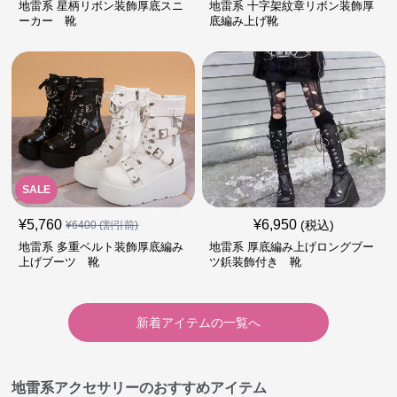
地雷系 星柄リボン装飾厚底スニ
地雷系 十字架紋章リボン装飾厚
ーカー 靴
底編み上げ靴
SALE
¥
5,760
¥
6,950
(税込)
¥
6400
(割引前)
地雷系 多重ベルト装飾厚底編み
地雷系 厚底編み上げロングブー
上げブーツ 靴
ツ鋲装飾付き 靴
新着アイテムの一覧へ
地雷系アクセサリーのおすすめアイテム