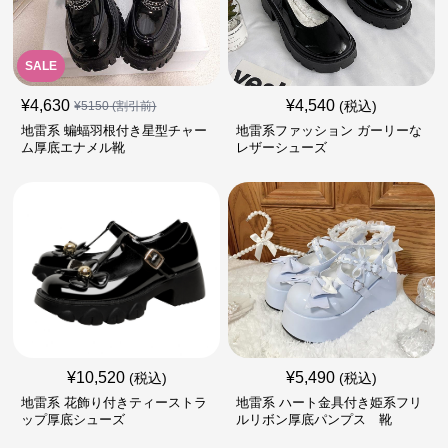
SALE
¥
4,630
¥
4,540
(税込)
¥
5150
(割引前)
地雷系 蝙蝠羽根付き星型チャー
地雷系ファッション ガーリーな
ム厚底エナメル靴
レザーシューズ
¥
10,520
¥
5,490
(税込)
(税込)
地雷系 花飾り付きティーストラ
地雷系 ハート金具付き姫系フリ
ップ厚底シューズ
ルリボン厚底パンプス 靴