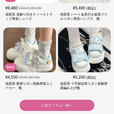
¥
9,460
¥
5,490
(税込)
¥
10520
(割引前)
地雷系 花飾り付きティーストラ
地雷系 ハート金具付き姫系フリ
ップ厚底シューズ
ルリボン厚底パンプス 靴
SALE
¥
4,550
¥
5,200
(税込)
¥
5060
(割引前)
地雷系 星柄リボン装飾厚底スニ
地雷系 十字架紋章リボン装飾厚
ーカー 靴
底編み上げ靴
人気アイテム一覧へ