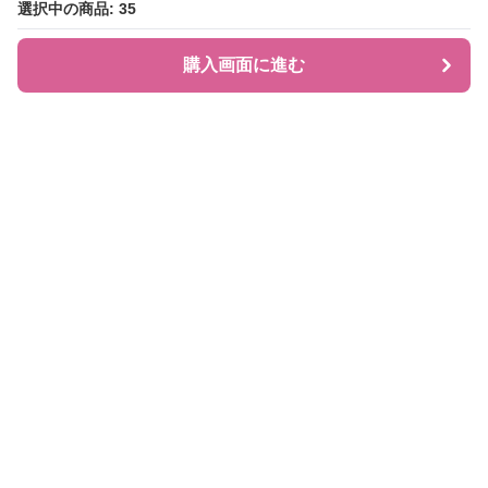
選択中の商品: 35
選択中の商品: 35
購入画面に進む
購入画面に進む
JIRAPI
について
利用規約
プライバシー