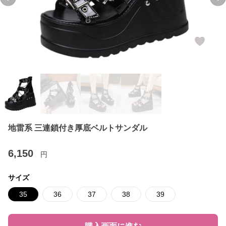
Previous slide
Ne
地雷系 三連鎖付き厚底ベルトサンダル
6,150
円
サイズ
35
36
37
38
39