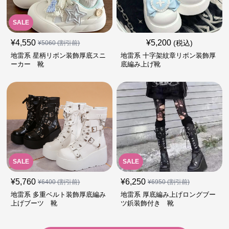
SALE
¥
4,550
¥
5,200
(税込)
¥
5060
(割引前)
地雷系 星柄リボン装飾厚底スニ
地雷系 十字架紋章リボン装飾厚
ーカー 靴
底編み上げ靴
SALE
SALE
¥
5,760
¥
6,250
¥
6400
(割引前)
¥
6950
(割引前)
地雷系 多重ベルト装飾厚底編み
地雷系 厚底編み上げロングブー
上げブーツ 靴
ツ鋲装飾付き 靴