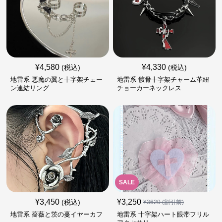
¥
4,580
¥
4,330
(税込)
(税込)
地雷系 悪魔の翼と十字架チェー
地雷系 骸骨十字架チャーム革紐
ン連結リング
チョーカーネックレス
SALE
¥
3,450
¥
3,250
(税込)
¥
3620
(割引前)
地雷系 薔薇と茨の蔓イヤーカフ
地雷系 十字架ハート眼帯フリル