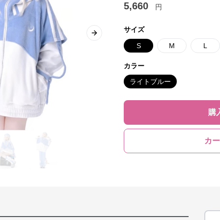
5,660
円
サイズ
Next slide
S
M
L
カラー
ライトブルー
購
カー