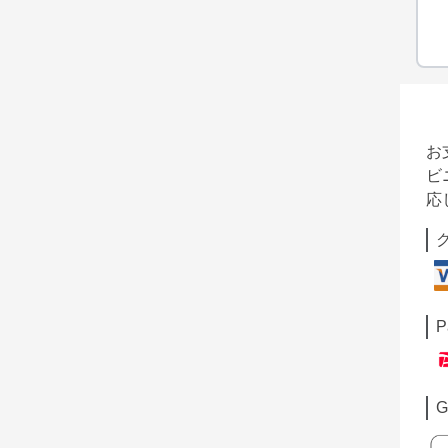
お
ビ
応
P
G