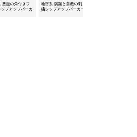
系 悪魔の角付きフ
地雷系 髑髏と薔薇の刺
地雷系 背中編み上げリ
ジップアップパーカ
繍ジップアップパーカー
ボンオーバーサイズパー
カー