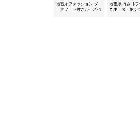
地雷系ファッション ダ
地雷系 うさ耳フ
ークフード付きルーズパ
きボーダー柄ジ
ーカー
カー