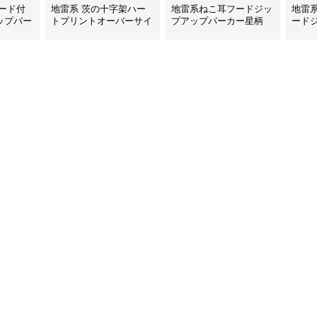
ード付
地雷系 茨の十字架ハー
地雷系ねこ耳フードジッ
地雷
ップパー
トプリントオーバーサイ
プアップパーカー星柄
ード
ズフード付き長袖
ー