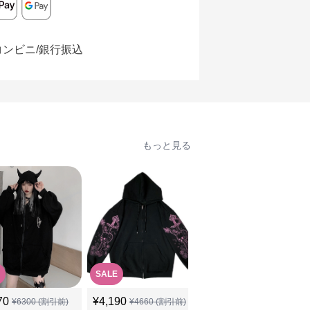
コンビニ/銀行振込
もっと見る
SALE
70
¥
4,190
¥
4,370
(税込)
¥
6300
(割引前)
¥
4660
(割引前)