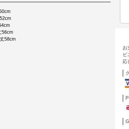
50cm
52cm
54cm
丈56cm
袖丈58cm
お
ビ
応
P
G