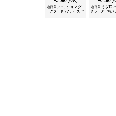
¥
5,590
¥
6,190
(税込)
(
地雷系ファッション ダ
地雷系 うさ耳フ
ークフード付きルーズパ
きボーダー柄ジ
ーカー
カー