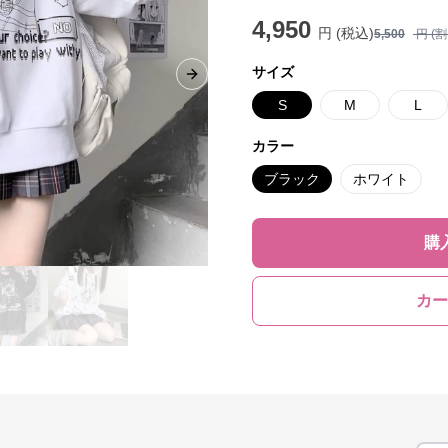
4,950
円 (税込)
5,500
円 (
サイズ
Next slide
S
M
L
カラー
ブラック
ホワイト
購
カー