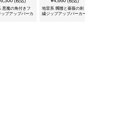
¥
6,300
¥
4,660
¥
4,370
(税込)
(税込)
(税込)
系 悪魔の角付きフ
地雷系 髑髏と薔薇の刺
地雷系 背中編み上げリ
ジップアップパーカ
繍ジップアップパーカー
ボンオーバーサイズパー
カー