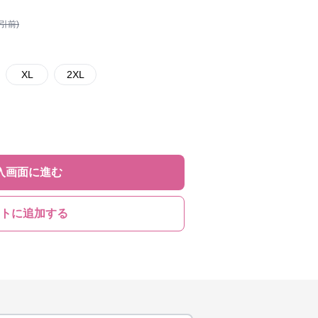
割引前)
XL
2XL
入画面に進む
トに追加する