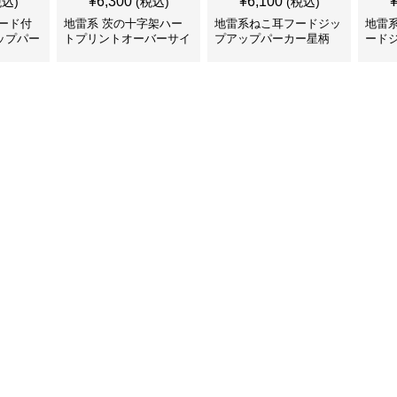
¥
6,300
¥
6,100
税込)
(税込)
(税込)
ード付
地雷系 茨の十字架ハー
地雷系ねこ耳フードジッ
地雷
ップパー
トプリントオーバーサイ
プアップパーカー星柄
ード
ズフード付き長袖
ー