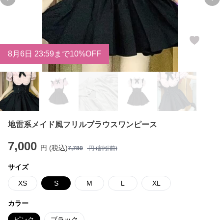
Previous slide
Ne
8
月
6
日 23:59まで10%OFF
地雷系メイド風フリルブラウスワンピース
7,000
円 (税込)
7,780
円 (割引前)
サイズ
XS
S
M
L
XL
カラー
ピンク
ブラック