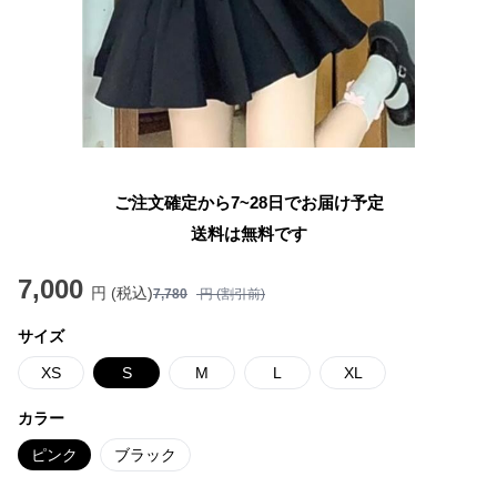
ご注文確定から7~28日でお届け予定
送料は無料です
7,000
円 (税込)
7,780
円 (割引前)
サイズ
XS
S
M
L
XL
カラー
ピンク
ブラック