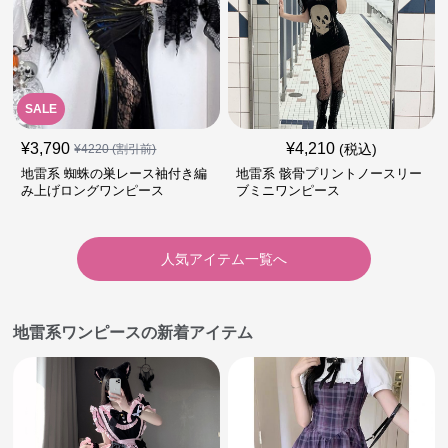
SALE
¥
3,790
¥
4,210
(税込)
¥
4220
(割引前)
地雷系 蜘蛛の巣レース袖付き編
地雷系 骸骨プリントノースリー
み上げロングワンピース
ブミニワンピース
人気アイテム一覧へ
地雷系ワンピースの新着アイテム