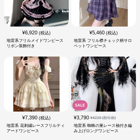
¥
6,920
¥
5,460
(税込)
(税込)
地雷系フリルメイドワンピース
地雷系 フリル襟チェック柄サロ
リボン装飾付き
ペットワンピース
SALE
¥
7,390
¥
3,790
(税込)
¥
4220
(割引前)
地雷系 花刺繍レースフリルティ
地雷系 蜘蛛の巣レース袖付き編
アードワンピース
み上げロングワンピース