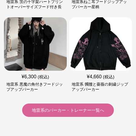
地雷系 茨の十字架ハートプリン
地雷系ねこ耳フードジップアッ
トオーバーサイズフード付き長
プパーカー星柄
袖
¥
6,300
¥
4,660
(税込)
(税込)
地雷系 悪魔の角付きフードジッ
地雷系 髑髏と薔薇の刺繍ジップ
プアップパーカー
アップパーカー
地雷系
の
パーカー・トレーナー
一覧へ