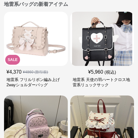
地雷系バッグの新着アイテム
SALE
¥
4,370
¥
5,960
(税込)
¥
4860
(割引前)
地雷系 フリルリボン編み上げ
地雷系 天使の羽ハートクロス地
2wayショルダーバッグ
雷系リュックサック