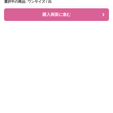
選択中の商品: ワンサイズ / 白
選択中の商品: ワンサイズ / 白
購入画面に進む
購入画面に進む
JIRAPI
について
利用規約
プライバシー