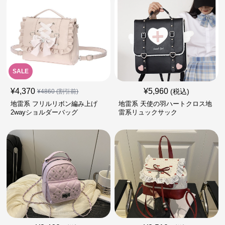
SALE
¥
4,370
¥
5,960
(税込)
¥
4860
(割引前)
地雷系 フリルリボン編み上げ
地雷系 天使の羽ハートクロス地
2wayショルダーバッグ
雷系リュックサック