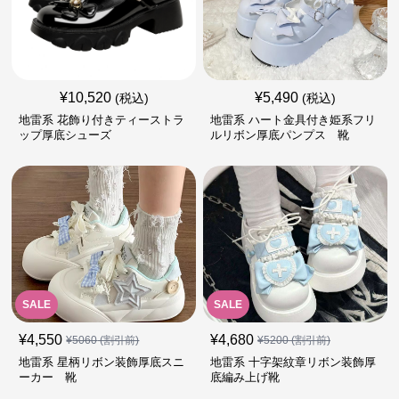
¥
10,520
¥
5,490
(税込)
(税込)
地雷系 花飾り付きティーストラ
地雷系 ハート金具付き姫系フリ
ップ厚底シューズ
ルリボン厚底パンプス 靴
SALE
SALE
¥
4,550
¥
4,680
¥
5060
(割引前)
¥
5200
(割引前)
地雷系 星柄リボン装飾厚底スニ
地雷系 十字架紋章リボン装飾厚
ーカー 靴
底編み上げ靴