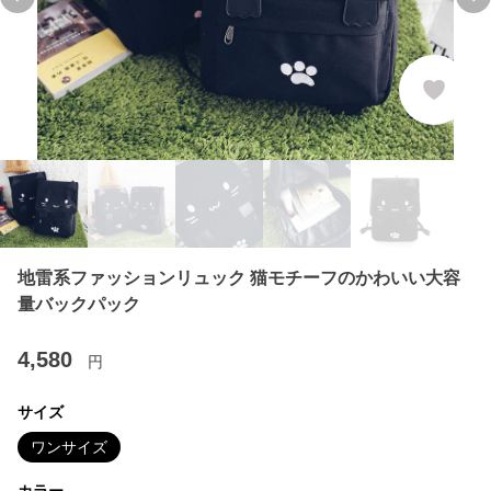
Previous slide
Ne
地雷系ファッションリュック 猫モチーフのかわいい大容
量バックパック
4,580
円
サイズ
ワンサイズ