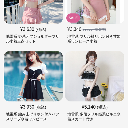
SALE
¥
3,630
¥
3,340
(税込)
¥
3720
(割引前)
地雷系 姫系オフショルダーフリ
地雷系 フリル袖リボン付き甘姫
ル水着三点セット
系ワンピース水着
¥
3,930
¥
5,140
(税込)
(税込)
地雷系 編み上げリボン付きパフ
地雷系 多段フリル姫系ビキニ水
スリーブ水着ワンピース
着スカート付き