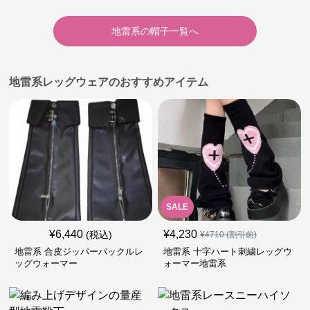
地雷系
の
帽子
一覧へ
地雷系レッグウェアのおすすめアイテム
SALE
¥
6,440
¥
4,230
(税込)
¥
4710
(割引前)
地雷系 合皮ジッパーバックルレ
地雷系 十字ハート刺繍レッグウ
ッグウォーマー
ォーマー地雷系