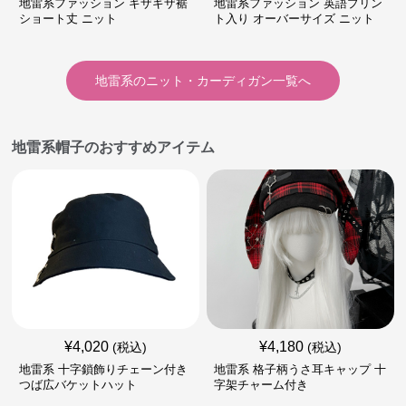
地雷系ファッション ギザギザ裾
地雷系ファッション 英語プリン
ショート丈 ニット
ト入り オーバーサイズ ニット
地雷系
の
ニット・カーディガン
一覧へ
地雷系帽子のおすすめアイテム
¥
4,020
¥
4,180
(税込)
(税込)
地雷系 十字鎖飾りチェーン付き
地雷系 格子柄うさ耳キャップ 十
つば広バケットハット
字架チャーム付き