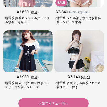
SALE
¥
3,630
¥
3,340
(税込)
¥
3720
(割引前)
地雷系 姫系オフショルダーフリ
地雷系 フリル袖リボン付き甘姫
ル水着三点セット
系ワンピース水着
¥
3,930
¥
5,140
(税込)
(税込)
地雷系 編み上げリボン付きパフ
地雷系 多段フリル姫系ビキニ水
スリーブ水着ワンピース
着スカート付き
人気アイテム一覧へ