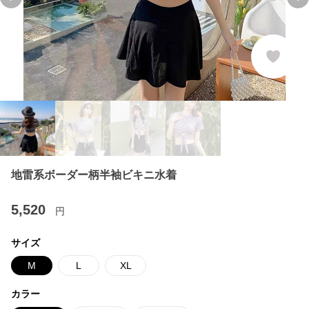
Previous slide
Ne
地雷系ボーダー柄半袖ビキニ水着
5,520
円
サイズ
M
L
XL
カラー