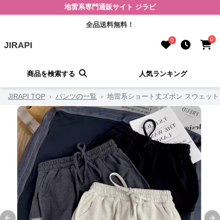
地雷系専門通販サイト ジラピ
全品送料無料！
0
0
JIRAPI
商品を検索する
人気ランキング
JIRAPI TOP
›
パンツの一覧
›
地雷系ショート丈ズボン スウェット