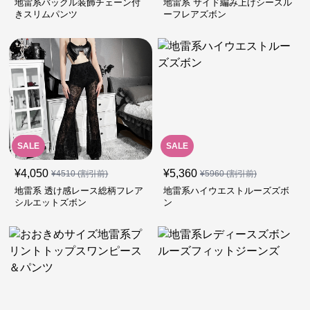
地雷系バックル装飾チェーン付
地雷系 サイド編み上げシースル
きスリムパンツ
ーフレアズボン
SALE
SALE
¥
4,050
¥
5,360
¥
4510
(割引前)
¥
5960
(割引前)
地雷系 透け感レース総柄フレア
地雷系ハイウエストルーズズボ
シルエットズボン
ン