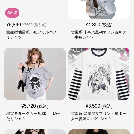
SALE
¥
6,840
¥
4,890
(税込)
¥
7600
(割引前)
量産型地雷系 裾フリルパステ
地雷系 十字架星柄オフショルダ
ルシャツ
ー半袖シャツ
¥
5,720
¥
3,590
(税込)
(税込)
地雷系ダークガール肩出しゆっ
地雷系 悪魔少女プリント袖ボー
たりシャツ
ダー切替ロングTシャツ