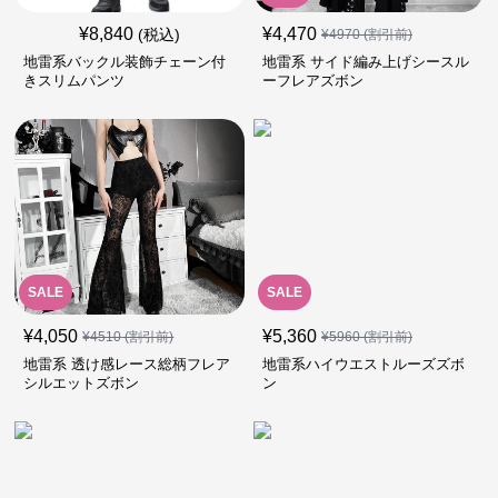
¥
8,840
¥
4,470
(税込)
¥
4970
(割引前)
地雷系バックル装飾チェーン付
地雷系 サイド編み上げシースル
きスリムパンツ
ーフレアズボン
SALE
SALE
¥
4,050
¥
5,360
¥
4510
(割引前)
¥
5960
(割引前)
地雷系 透け感レース総柄フレア
地雷系ハイウエストルーズズボ
シルエットズボン
ン