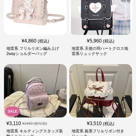
¥
4,860
¥
5,960
(税込)
(税込)
地雷系 フリルリボン編み上げ
地雷系 天使の羽ハートクロス地
2wayショルダーバッグ
雷系リュックサック
SALE
¥
3,110
¥
3,510
(税込)
¥
3460
(割引前)
地雷系 キルティングスタッズ装
地雷系 姫系フリルリボン付き