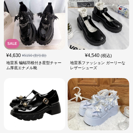
SALE
¥
4,630
¥
4,540
(税込)
¥
5150
(割引前)
地雷系 蝙蝠羽根付き星型チャー
地雷系ファッション ガーリーな
ム厚底エナメル靴
レザーシューズ