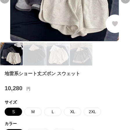
Previous slide
Ne
地雷系ショート丈ズボン スウェット
10,280
円
サイズ
S
M
L
XL
2XL
カラー