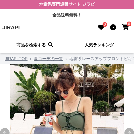
地雷系専門通販サイト ジラピ
全品送料無料！
0
0
JIRAPI
商品を検索する
人気ランキング
JIRAPI TOP
›
夏コーデの一覧
›
地雷系レースアップフロントビキ