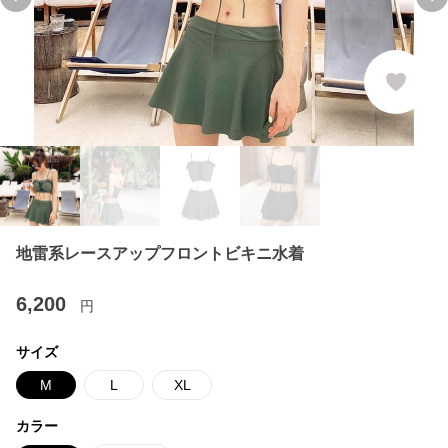
Previous slide
Ne
地雷系レースアップフロントビキニ水着
6,200
円
サイズ
M
L
XL
カラー