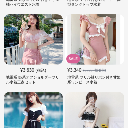
袖ハイウエスト水着
型タンクトップ水着
SALE
¥
3,630
¥
3,340
(税込)
¥
3720
(割引前)
地雷系 姫系オフショルダーフリ
地雷系 フリル袖リボン付き甘姫
ル水着三点セット
系ワンピース水着