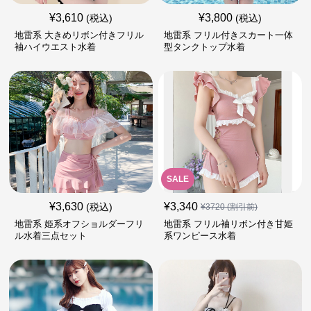
¥
3,610
¥
3,800
(税込)
(税込)
地雷系 大きめリボン付きフリル
地雷系 フリル付きスカート一体
袖ハイウエスト水着
型タンクトップ水着
SALE
¥
3,630
¥
3,340
(税込)
¥
3720
(割引前)
地雷系 姫系オフショルダーフリ
地雷系 フリル袖リボン付き甘姫
ル水着三点セット
系ワンピース水着