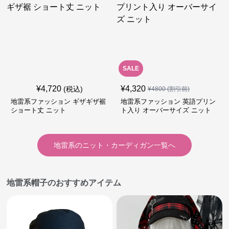
SALE
¥
4,720
¥
4,320
(税込)
¥
4800
(割引前)
地雷系ファッション ギザギザ裾
地雷系ファッション 英語プリン
ショート丈 ニット
ト入り オーバーサイズ ニット
地雷系
の
ニット・カーディガン
一覧へ
地雷系帽子のおすすめアイテム