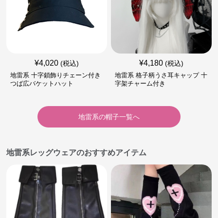
¥
4,020
¥
4,180
(税込)
(税込)
地雷系 十字鎖飾りチェーン付き
地雷系 格子柄うさ耳キャップ 十
つば広バケットハット
字架チャーム付き
地雷系
の
帽子
一覧へ
地雷系レッグウェアのおすすめアイテム