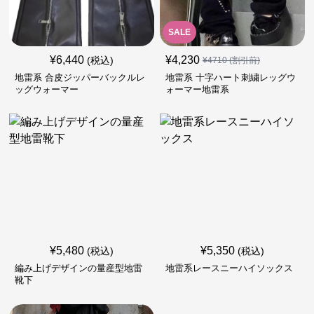
SALE
¥
6,440
¥
4,230
(税込)
¥
4710
(割引前)
地雷系 合皮ジッパーバックルレ
地雷系 十字ハート刺繍レッグウ
ッグウォーマー
ォーマー地雷系
¥
5,480
¥
5,350
(税込)
(税込)
編み上げデザインの量産型地雷
地雷系レースニーハイソックス
靴下