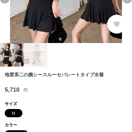
Previous slide
Ne
地雷系二の腕シースルーセパレートタイプ水着
5,710
円
サイズ
M
カラー