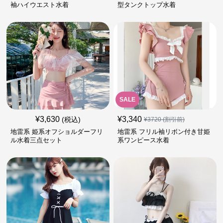
袖ハイウエスト水着
型タンクトップ水着
SALE
¥
3,630
¥
3,340
(税込)
¥
3720
(割引前)
地雷系 姫系オフショルダーフリ
地雷系 フリル袖リボン付き甘姫
ル水着三点セット
系ワンピース水着