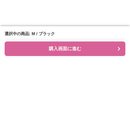
選択中の商品: M / ブラック
選択中の商品: M / ブラック
購入画面に進む
購入画面に進む
JIRAPI
について