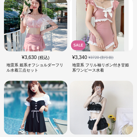
SALE
¥
3,630
¥
3,340
(税込)
¥
3720
(割引前)
地雷系 姫系オフショルダーフリ
地雷系 フリル袖リボン付き甘姫
ル水着三点セット
系ワンピース水着