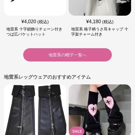
¥
4,020
¥
4,180
(税込)
(税込)
地雷系 十字鎖飾りチェーン付き
地雷系 格子柄うさ耳キャップ 十
つば広バケットハット
字架チャーム付き
地雷系
の
帽子
一覧へ
地雷系レッグウェアのおすすめアイテム
SALE