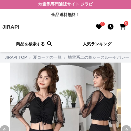
地雷系専門通販サイト ジラピ
全品送料無料！
0
0
JIRAPI
商品を検索する
人気ランキング
JIRAPI TOP
›
夏コーデの一覧
›
地雷系二の腕シースルーセパレー