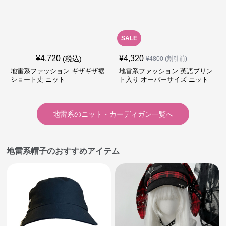
SALE
¥
4,720
¥
4,320
(税込)
¥
4800
(割引前)
地雷系ファッション ギザギザ裾
地雷系ファッション 英語プリン
ショート丈 ニット
ト入り オーバーサイズ ニット
地雷系
の
ニット・カーディガン
一覧へ
地雷系帽子のおすすめアイテム