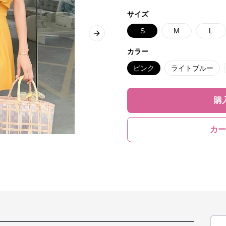
サイズ
S
M
L
Next slide
カラー
ピンク
ライトブルー
購
カー