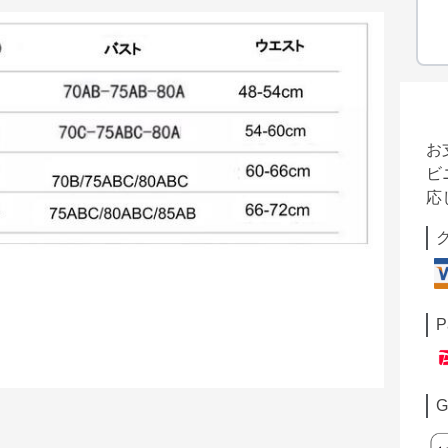
お
ビ
応
P
G