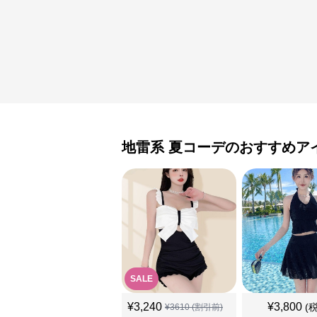
地雷系
夏コーデ
のおすすめア
SALE
¥
3,240
¥
3,800
(
¥
3610
(割引前)