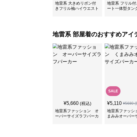
地雷系 大きめリボン付
地雷系 フリル付
きフリル袖ハイウエスト
ート一体型タン
水着
水着
地雷系
部屋着
のおすすめアイ
SALE
¥
5,660
¥
5,110
(税込)
¥
5680
(
地雷系ファッション オ
地雷系ファッシ
ーバーサイズラフパーカ
まみみオーバー
ー
ーカー