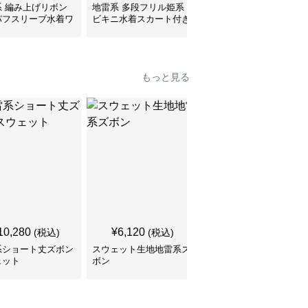
系 編み上げリボン
地雷系 多段フリル姫系
地雷系ストリートジップ
パフスリーブ水着ワ
ビキニ水着スカート付き
ロングTシャツ
ース
もっと見る
10,280
¥
6,120
¥
6,000
(税込)
(税込)
(税込)
系ショート丈ズボン
スウェット生地地雷系ズ
地雷系パーカー 金髪ツ
ェット
ボン
インテール リボン 照れ
顔女子