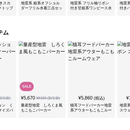
きスカ
地雷系 姫系オフショル
地雷系 フリル袖リボン
地雷
クトップ
ダーフリル水着三点セッ
付き甘姫系ワンピース水
付き
ト
着
ンピ
テム
SALE
¥
5,670
¥
5,860
¥
(税込)
割引前)
¥
6300
(割引前)
ョン く
量産型地雷 しろくま風
猫耳フードパーカー地雷
地雷
サイズパ
もこもこパーカー
系アウターもこもこルー
スウ
ムウェア