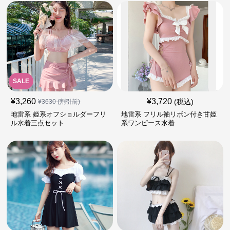
SALE
¥
3,260
¥
3,720
(税込)
¥
3630
(割引前)
地雷系 姫系オフショルダーフリ
地雷系 フリル袖リボン付き甘姫
ル水着三点セット
系ワンピース水着