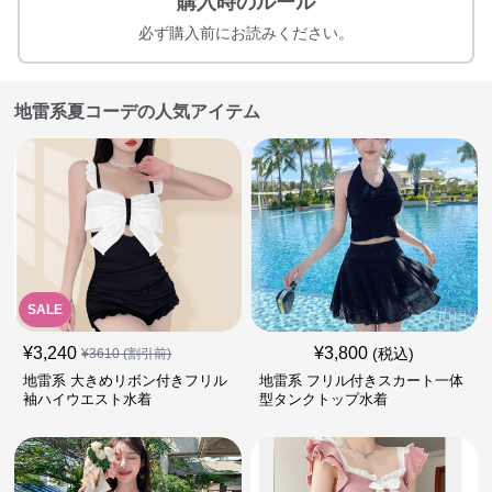
購入時のルール
必ず購入前にお読みください。
地雷系夏コーデの人気アイテム
SALE
¥
3,240
¥
3,800
(税込)
¥
3610
(割引前)
地雷系 大きめリボン付きフリル
地雷系 フリル付きスカート一体
袖ハイウエスト水着
型タンクトップ水着