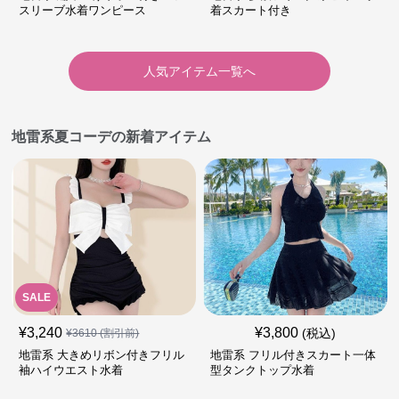
スリーブ水着ワンピース
着スカート付き
人気アイテム一覧へ
地雷系夏コーデの新着アイテム
SALE
¥
3,240
¥
3,800
(税込)
¥
3610
(割引前)
地雷系 大きめリボン付きフリル
地雷系 フリル付きスカート一体
袖ハイウエスト水着
型タンクトップ水着