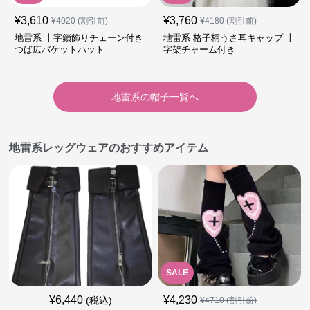
¥
3,610
¥
3,760
¥
4020
(割引前)
¥
4180
(割引前)
地雷系 十字鎖飾りチェーン付き
地雷系 格子柄うさ耳キャップ 十
つば広バケットハット
字架チャーム付き
地雷系
の
帽子
一覧へ
地雷系レッグウェアのおすすめアイテム
SALE
¥
6,440
¥
4,230
(税込)
¥
4710
(割引前)