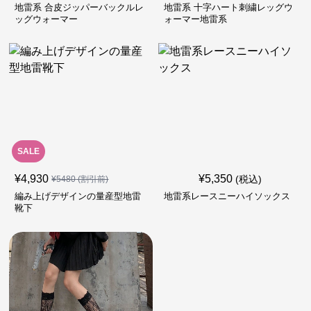
地雷系 合皮ジッパーバックルレ
地雷系 十字ハート刺繍レッグウ
ッグウォーマー
ォーマー地雷系
SALE
¥
4,930
¥
5,350
(税込)
¥
5480
(割引前)
編み上げデザインの量産型地雷
地雷系レースニーハイソックス
靴下