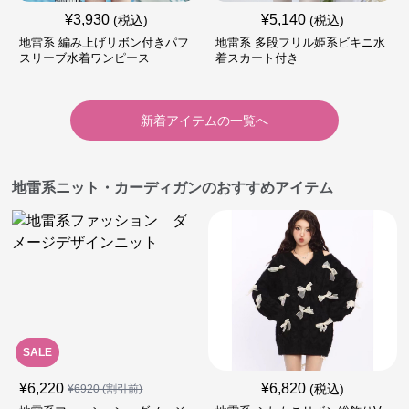
¥
3,930
¥
5,140
(税込)
(税込)
地雷系 編み上げリボン付きパフ
地雷系 多段フリル姫系ビキニ水
スリーブ水着ワンピース
着スカート付き
新着アイテムの一覧へ
地雷系ニット・カーディガンのおすすめアイテム
SALE
¥
6,220
¥
6,820
(税込)
¥
6920
(割引前)