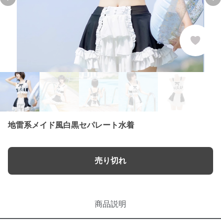
Previous slide
Ne
地雷系メイド風白黒セパレート水着
売り切れ
商品説明