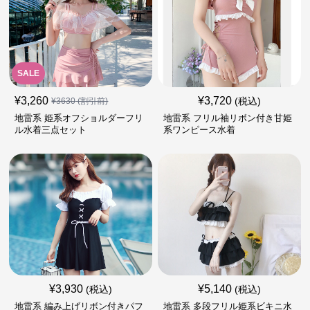
SALE
¥
3,260
¥
3,720
(税込)
¥
3630
(割引前)
地雷系 姫系オフショルダーフリ
地雷系 フリル袖リボン付き甘姫
ル水着三点セット
系ワンピース水着
¥
3,930
¥
5,140
(税込)
(税込)
地雷系 編み上げリボン付きパフ
地雷系 多段フリル姫系ビキニ水