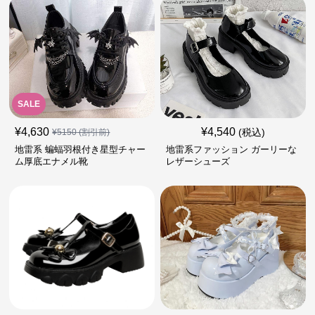
SALE
¥
4,630
¥
4,540
(税込)
¥
5150
(割引前)
地雷系 蝙蝠羽根付き星型チャー
地雷系ファッション ガーリーな
ム厚底エナメル靴
レザーシューズ