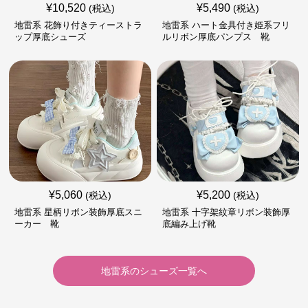
¥
10,520
¥
5,490
(税込)
(税込)
地雷系 花飾り付きティーストラ
地雷系 ハート金具付き姫系フリ
ップ厚底シューズ
ルリボン厚底パンプス 靴
¥
5,060
¥
5,200
(税込)
(税込)
地雷系 星柄リボン装飾厚底スニ
地雷系 十字架紋章リボン装飾厚
ーカー 靴
底編み上げ靴
地雷系
の
シューズ
一覧へ