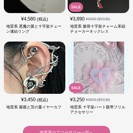
SALE
¥
4,580
¥
3,890
(税込)
¥
4330
(割引前)
地雷系 悪魔の翼と十字架チェー
地雷系 骸骨十字架チャーム革紐
ン連結リング
チョーカーネックレス
SALE
¥
3,450
¥
3,250
(税込)
¥
3620
(割引前)
地雷系 薔薇と茨の蔓イヤーカフ
地雷系 十字架ハート眼帯フリル
アクセサリー
地雷系
の
アクセサリー
一覧へ