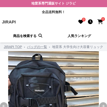
地雷系専門通販サイト ジラピ
全品送料無料！
0
0
JIRAPI
商品を検索する
人気ランキング
JIRAPI TOP
›
バッグの一覧
›
地雷系 大学生向け大容量リュック