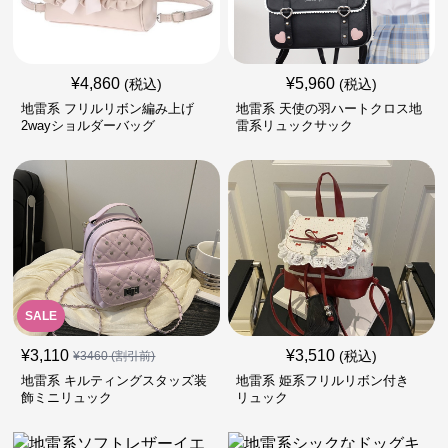
¥
4,860
¥
5,960
(税込)
(税込)
地雷系 フリルリボン編み上げ
地雷系 天使の羽ハートクロス地
2wayショルダーバッグ
雷系リュックサック
SALE
¥
3,110
¥
3,510
(税込)
¥
3460
(割引前)
地雷系 キルティングスタッズ装
地雷系 姫系フリルリボン付き
飾ミニリュック
リュック