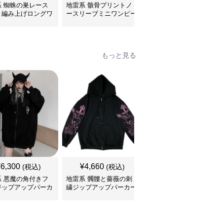
系 蜘蛛の巣レース
地雷系 骸骨プリントノ
地雷系 ゴシック薔薇フ
き編み上げロングワ
ースリーブミニワンピー
リル襟付き三段ティアー
ース
ス
ドワンピース
もっと見る
¥
6,300
¥
4,660
¥
4,370
(税込)
(税込)
(税込)
系 悪魔の角付きフ
地雷系 髑髏と薔薇の刺
地雷系 背中編み上げリ
ジップアップパーカ
繍ジップアップパーカー
ボンオーバーサイズパー
カー