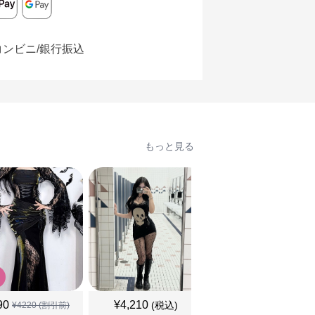
コンビニ/銀行振込
もっと見る
90
¥
4,210
¥
5,180
(税込)
(税込)
¥
4220
(割引前)