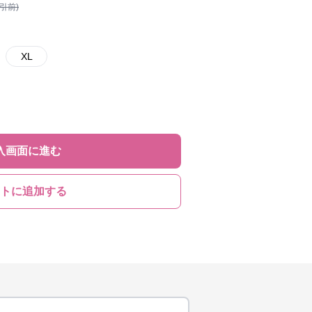
割引前)
XL
入画面に進む
トに追加する