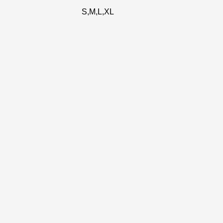
S,M,L,XL