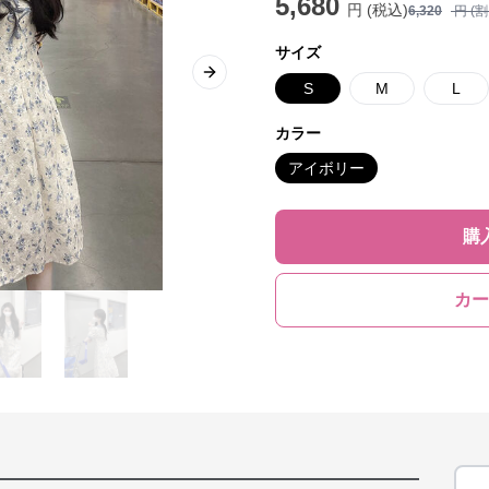
5,680
円 (税込)
6,320
円 (
サイズ
Next slide
S
M
L
カラー
アイボリー
購
カー