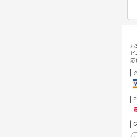
お
ビ
応
P
G