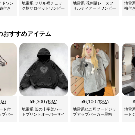
イドワン
地雷系 フリル襟チェッ
地雷系 花刺繍レースフ
地雷
飾付き
ク柄サロペットワンピー
リルティアードワンピー
袖付
ス
ス
ンピ
のおすすめアイテム
¥
6,300
¥
6,100
税込)
(税込)
(税込)
ード付
地雷系 茨の十字架ハー
地雷系ねこ耳フードジッ
地雷
ップパー
トプリントオーバーサイ
プアップパーカー星柄
ード
ズフード付き長袖
ー