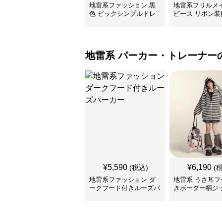
地雷系ファッション 黒
地雷系フリルメ
色 ビックシンプルドレ
ピース リボン装
ス
地雷系
パーカー・トレーナー
¥
5,590
¥
6,190
(税込)
(
地雷系ファッション ダ
地雷系 うさ耳フ
ークフード付きルーズパ
きボーダー柄ジ
ーカー
カー