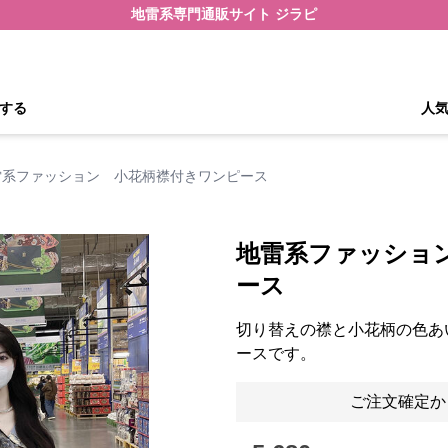
地雷系専門通販サイト ジラピ
する
人
雷系ファッション 小花柄襟付きワンピース
地雷系ファッショ
ース
切り替えの襟と小花柄の色あ
ースです。
ご注文確定か