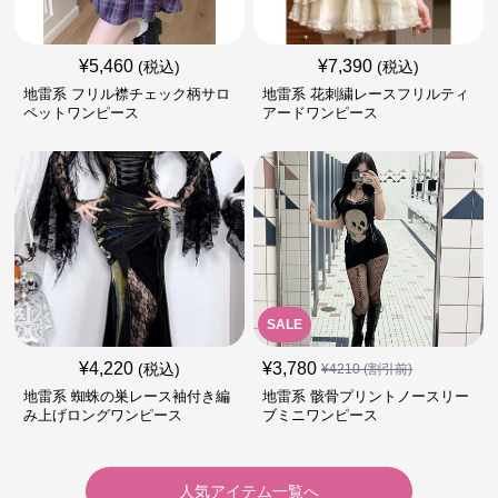
¥
5,460
¥
7,390
(税込)
(税込)
地雷系 フリル襟チェック柄サロ
地雷系 花刺繍レースフリルティ
ペットワンピース
アードワンピース
SALE
¥
4,220
¥
3,780
(税込)
¥
4210
(割引前)
地雷系 蜘蛛の巣レース袖付き編
地雷系 骸骨プリントノースリー
み上げロングワンピース
ブミニワンピース
人気アイテム一覧へ