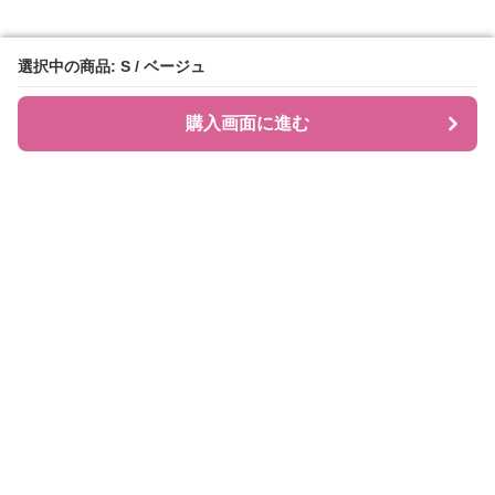
選択中の商品: S / ベージュ
選択中の商品: S / ベージュ
購入画面に進む
購入画面に進む
JIRAPI
について
利用規約