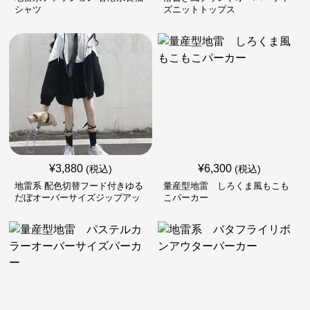
シャツ
ズニットトップス
¥
3,880
¥
6,300
(税込)
(税込)
地雷系 配色切替フード付きゆる
量産型地雷 しろくま風もこも
だぼオーバーサイズジップアッ
こパーカー
プジャケット