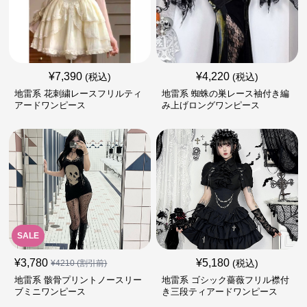
¥
7,390
¥
4,220
(税込)
(税込)
地雷系 花刺繍レースフリルティ
地雷系 蜘蛛の巣レース袖付き編
アードワンピース
み上げロングワンピース
SALE
¥
3,780
¥
5,180
(税込)
¥
4210
(割引前)
地雷系 骸骨プリントノースリー
地雷系 ゴシック薔薇フリル襟付
ブミニワンピース
き三段ティアードワンピース