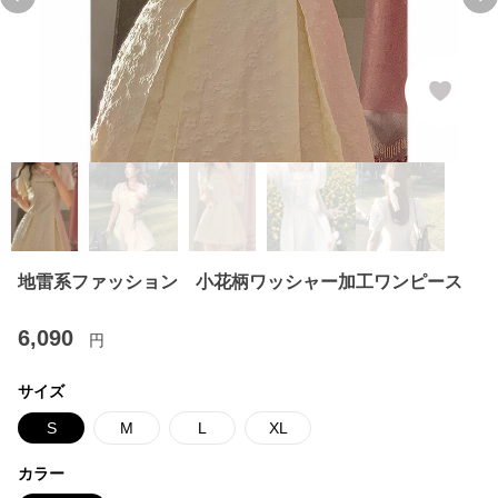
Previous slide
Ne
地雷系ファッション 小花柄ワッシャー加工ワンピース
6,090
円
サイズ
S
M
L
XL
カラー