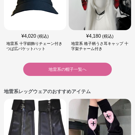
¥
4,020
¥
4,180
(税込)
(税込)
地雷系 十字鎖飾りチェーン付き
地雷系 格子柄うさ耳キャップ 十
つば広バケットハット
字架チャーム付き
地雷系
の
帽子
一覧へ
地雷系レッグウェアのおすすめアイテム