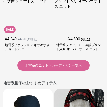
SALE
¥
4,240
¥
4,800
(税込)
¥
4720
(割引前)
地雷系ファッション ギザギザ裾
地雷系ファッション 英語プリン
ショート丈 ニット
ト入り オーバーサイズ ニット
地雷系
の
ニット・カーディガン
一覧へ
地雷系帽子のおすすめアイテム