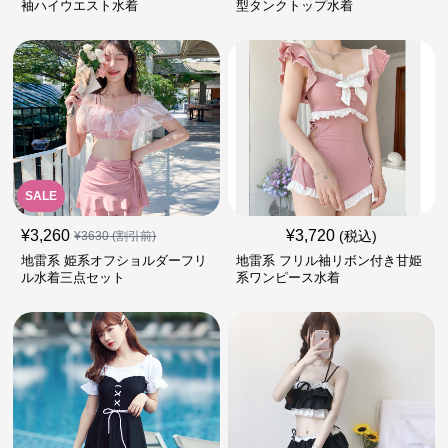
袖ハイウエスト水着
型タンクトップ水着
SALE
¥
3,260
¥
3,720
(税込)
¥
3630
(割引前)
地雷系 姫系オフショルダーフリ
地雷系 フリル袖リボン付き甘姫
ル水着三点セット
系ワンピース水着