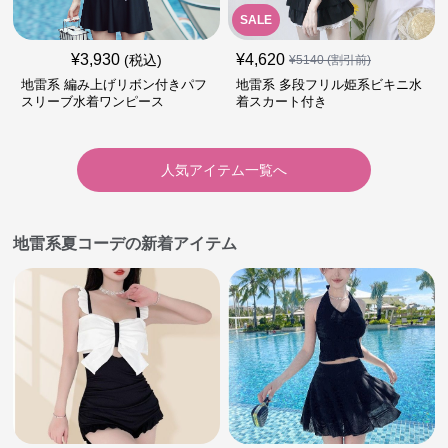
SALE
¥
3,930
¥
4,620
(税込)
¥
5140
(割引前)
地雷系 編み上げリボン付きパフ
地雷系 多段フリル姫系ビキニ水
スリーブ水着ワンピース
着スカート付き
人気アイテム一覧へ
地雷系夏コーデの新着アイテム