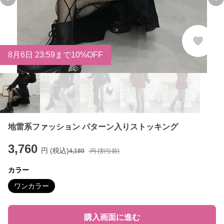
Previous slide
Ne
8
月
6
日 23:59まで10%OFF
地雷系ファッション パターン入りストッキング
3,760
円 (税込)
4,180
円 (割引前)
カラー
ワンカラー
購入画面に進む