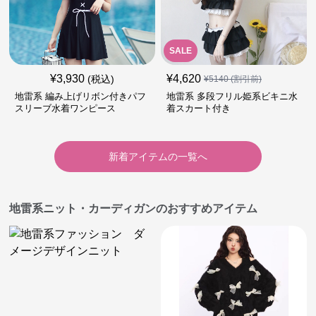
SALE
¥
3,930
¥
4,620
(税込)
¥
5140
(割引前)
地雷系 編み上げリボン付きパフ
地雷系 多段フリル姫系ビキニ水
スリーブ水着ワンピース
着スカート付き
新着アイテムの一覧へ
地雷系ニット・カーディガンのおすすめアイテム