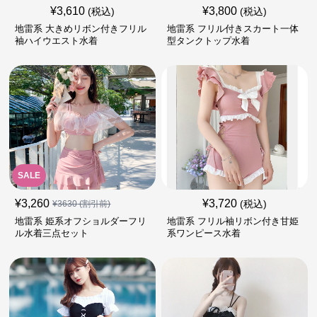
¥
3,610
¥
3,800
(税込)
(税込)
地雷系 大きめリボン付きフリル
地雷系 フリル付きスカート一体
袖ハイウエスト水着
型タンクトップ水着
SALE
¥
3,260
¥
3,720
(税込)
¥
3630
(割引前)
地雷系 姫系オフショルダーフリ
地雷系 フリル袖リボン付き甘姫
ル水着三点セット
系ワンピース水着