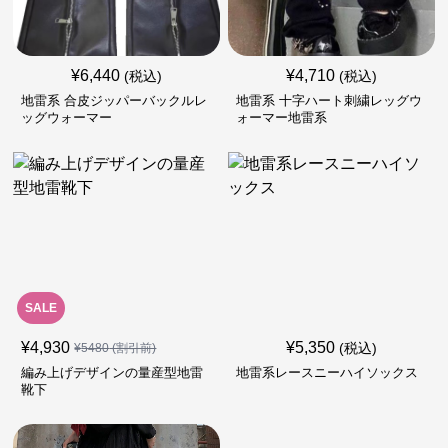
¥
6,440
¥
4,710
(税込)
(税込)
地雷系 合皮ジッパーバックルレ
地雷系 十字ハート刺繍レッグウ
ッグウォーマー
ォーマー地雷系
SALE
¥
4,930
¥
5,350
(税込)
¥
5480
(割引前)
編み上げデザインの量産型地雷
地雷系レースニーハイソックス
靴下