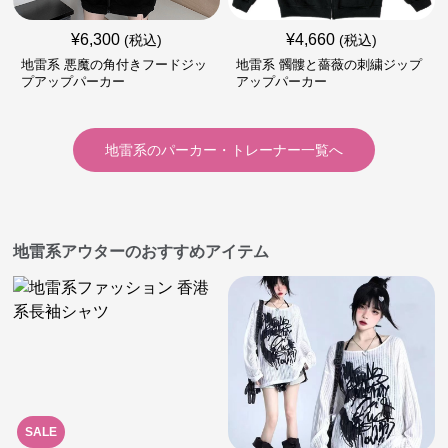
¥
6,300
¥
4,660
(税込)
(税込)
地雷系 悪魔の角付きフードジッ
地雷系 髑髏と薔薇の刺繍ジップ
プアップパーカー
アップパーカー
地雷系
の
パーカー・トレーナー
一覧へ
地雷系アウターのおすすめアイテム
SALE