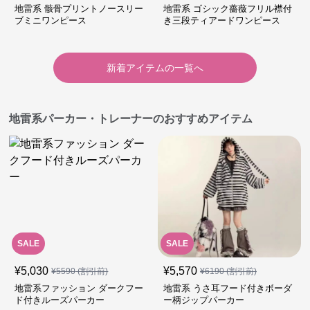
地雷系 骸骨プリントノースリー
地雷系 ゴシック薔薇フリル襟付
ブミニワンピース
き三段ティアードワンピース
新着アイテムの一覧へ
地雷系パーカー・トレーナーのおすすめアイテム
SALE
SALE
¥
5,030
¥
5,570
¥
5590
(割引前)
¥
6190
(割引前)
地雷系ファッション ダークフー
地雷系 うさ耳フード付きボーダ
ド付きルーズパーカー
ー柄ジップパーカー