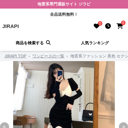
地雷系専門通販サイト ジラピ
全品送料無料！
0
0
JIRAPI
商品を検索する
人気ランキング
JIRAPI TOP
›
ワンピースの一覧
›
地雷系ファッション 黒色 セク