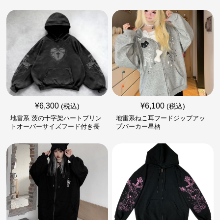
¥
6,300
¥
6,100
(税込)
(税込)
地雷系 茨の十字架ハートプリン
地雷系ねこ耳フードジップアッ
トオーバーサイズフード付き長
プパーカー星柄
袖