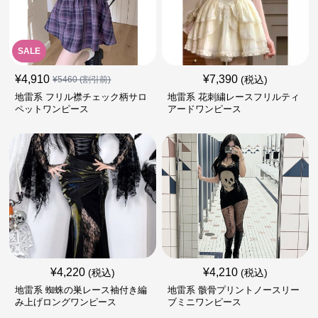
SALE
¥
4,910
¥
7,390
(税込)
¥
5460
(割引前)
地雷系 フリル襟チェック柄サロ
地雷系 花刺繍レースフリルティ
ペットワンピース
アードワンピース
¥
4,220
¥
4,210
(税込)
(税込)
地雷系 蜘蛛の巣レース袖付き編
地雷系 骸骨プリントノースリー
み上げロングワンピース
ブミニワンピース