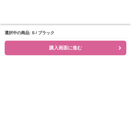
選択中の商品: S / ブラック
選択中の商品: S / ブラック
購入画面に進む
購入画面に進む
JIRAPI
について