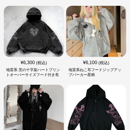
¥
6,300
¥
6,100
(税込)
(税込)
地雷系 茨の十字架ハートプリン
地雷系ねこ耳フードジップアッ
トオーバーサイズフード付き長
プパーカー星柄
袖