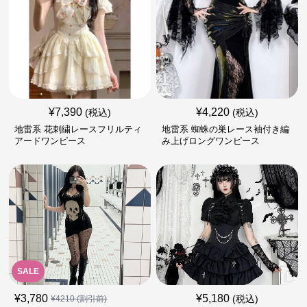
¥
7,390
¥
4,220
(税込)
(税込)
地雷系 花刺繍レースフリルティ
地雷系 蜘蛛の巣レース袖付き編
アードワンピース
み上げロングワンピース
SALE
¥
3,780
¥
5,180
(税込)
¥
4210
(割引前)