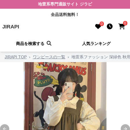
地雷系専門通販サイト ジラピ
全品送料無料！
0
0
JIRAPI
商品を検索する
人気ランキング
JIRAPI TOP
›
ワンピースの一覧
›
地雷系ファッション 深緑色 秋