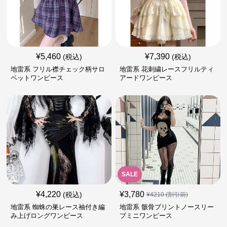
¥
5,460
¥
7,390
(税込)
(税込)
地雷系 フリル襟チェック柄サロ
地雷系 花刺繍レースフリルティ
ペットワンピース
アードワンピース
SALE
¥
4,220
¥
3,780
(税込)
¥
4210
(割引前)
地雷系 蜘蛛の巣レース袖付き編
地雷系 骸骨プリントノースリー
み上げロングワンピース
ブミニワンピース