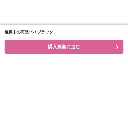
選択中の商品: S / ブラック
選択中の商品: S / ブラック
購入画面に進む
購入画面に進む
JIRAPI
について