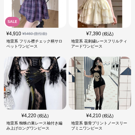
SALE
¥
4,910
¥
7,390
(税込)
¥
5460
(割引前)
地雷系 フリル襟チェック柄サロ
地雷系 花刺繍レースフリルティ
ペットワンピース
アードワンピース
¥
4,220
¥
4,210
(税込)
(税込)
地雷系 蜘蛛の巣レース袖付き編
地雷系 骸骨プリントノースリー
み上げロングワンピース
ブミニワンピース