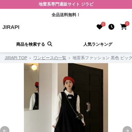
地雷系専門通販サイト ジラピ
全品送料無料！
0
0
JIRAPI
商品を検索する
人気ランキング
JIRAPI TOP
›
ワンピースの一覧
›
地雷系ファッション 黒色 ビッ