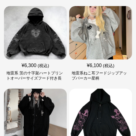
¥
6,300
¥
6,100
(税込)
(税込)
地雷系 茨の十字架ハートプリン
地雷系ねこ耳フードジップアッ
トオーバーサイズフード付き長
プパーカー星柄
袖