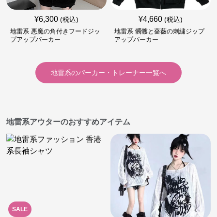
¥
6,300
¥
4,660
(税込)
(税込)
地雷系 悪魔の角付きフードジッ
地雷系 髑髏と薔薇の刺繍ジップ
プアップパーカー
アップパーカー
地雷系
の
パーカー・トレーナー
一覧へ
地雷系アウターのおすすめアイテム
SALE