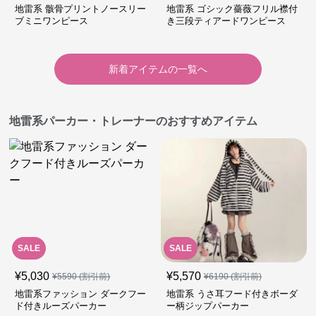
地雷系 骸骨プリントノースリー
地雷系 ゴシック薔薇フリル襟付
ブミニワンピース
き三段ティアードワンピース
新着アイテムの一覧へ
地雷系パーカー・トレーナーのおすすめアイテム
SALE
SALE
¥
5,030
¥
5,570
¥
5590
(割引前)
¥
6190
(割引前)
地雷系ファッション ダークフー
地雷系 うさ耳フード付きボーダ
ド付きルーズパーカー
ー柄ジップパーカー