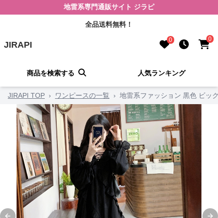
地雷系専門通販サイト ジラピ
全品送料無料！
0
0
JIRAPI
商品を検索する
人気ランキング
JIRAPI TOP
›
ワンピースの一覧
›
地雷系ファッション 黒色 ビッ