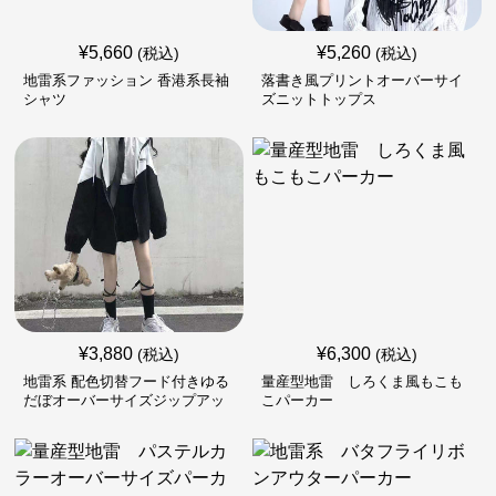
¥
5,660
¥
5,260
(税込)
(税込)
地雷系ファッション 香港系長袖
落書き風プリントオーバーサイ
シャツ
ズニットトップス
¥
3,880
¥
6,300
(税込)
(税込)
地雷系 配色切替フード付きゆる
量産型地雷 しろくま風もこも
だぼオーバーサイズジップアッ
こパーカー
プジャケット