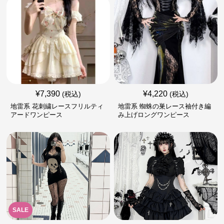
¥
7,390
¥
4,220
(税込)
(税込)
地雷系 花刺繍レースフリルティ
地雷系 蜘蛛の巣レース袖付き編
アードワンピース
み上げロングワンピース
SALE