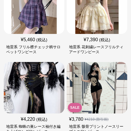
¥
5,460
¥
7,390
(税込)
(税込)
地雷系 フリル襟チェック柄サロ
地雷系 花刺繍レースフリルティ
ペットワンピース
アードワンピース
SALE
¥
4,220
¥
3,780
(税込)
¥
4210
(割引前)
地雷系 蜘蛛の巣レース袖付き編
地雷系 骸骨プリントノースリー