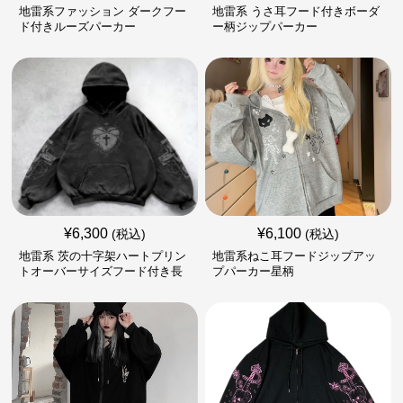
地雷系ファッション ダークフー
地雷系 うさ耳フード付きボーダ
ド付きルーズパーカー
ー柄ジップパーカー
¥
6,300
¥
6,100
(税込)
(税込)
地雷系 茨の十字架ハートプリン
地雷系ねこ耳フードジップアッ
トオーバーサイズフード付き長
プパーカー星柄
袖