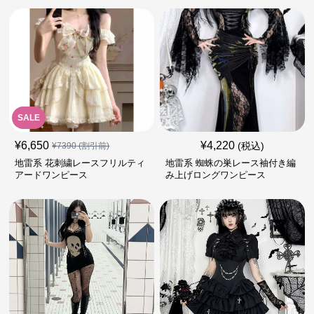
SALE
¥
6,650
¥
4,220
(税込)
¥
7390
(割引前)
地雷系 花刺繍レースフリルティ
地雷系 蜘蛛の巣レース袖付き編
アードワンピース
み上げロングワンピース