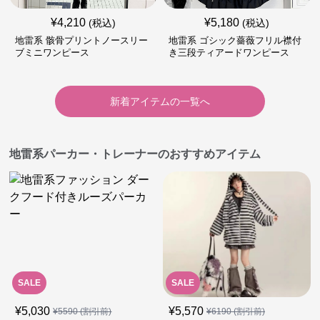
¥
4,210
¥
5,180
(税込)
(税込)
地雷系 骸骨プリントノースリー
地雷系 ゴシック薔薇フリル襟付
ブミニワンピース
き三段ティアードワンピース
新着アイテムの一覧へ
地雷系パーカー・トレーナーのおすすめアイテム
SALE
SALE
¥
5,030
¥
5,570
¥
5590
(割引前)
¥
6190
(割引前)