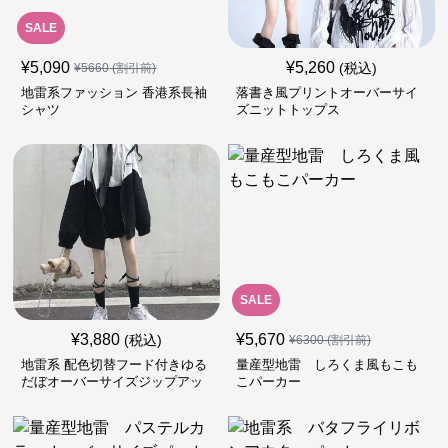
SALE
¥
5,090
¥
5,260
(税込)
¥
5660
(割引前)
地雷系ファッション 香港系長袖
落書き風プリントオーバーサイ
シャツ
ズニットトップス
SALE
¥
3,880
¥
5,670
(税込)
¥
6300
(割引前)
地雷系 配色切替フード付きゆる
量産型地雷 しろくま風もこも
だぼオーバーサイズジップアッ
こパーカー
プジャケット