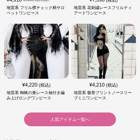
(税込)
¥
5460
(割引前)
地雷系 フリル襟チェック柄サロ
地雷系 花刺繍レースフリルティ
ペットワンピース
アードワンピース
¥
4,220
¥
4,210
(税込)
(税込)
地雷系 蜘蛛の巣レース袖付き編
地雷系 骸骨プリントノースリー
み上げロングワンピース
ブミニワンピース
人気アイテム一覧へ