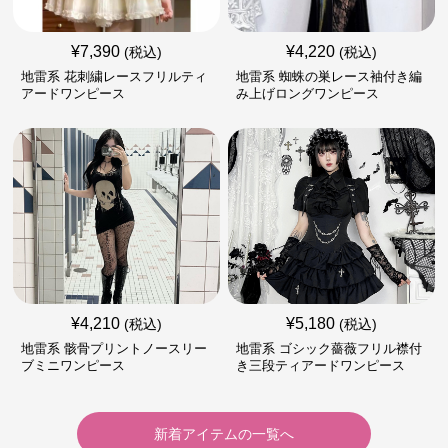
¥
7,390
¥
4,220
(税込)
(税込)
地雷系 花刺繍レースフリルティ
地雷系 蜘蛛の巣レース袖付き編
アードワンピース
み上げロングワンピース
¥
4,210
¥
5,180
(税込)
(税込)
地雷系 骸骨プリントノースリー
地雷系 ゴシック薔薇フリル襟付
ブミニワンピース
き三段ティアードワンピース
新着アイテムの一覧へ