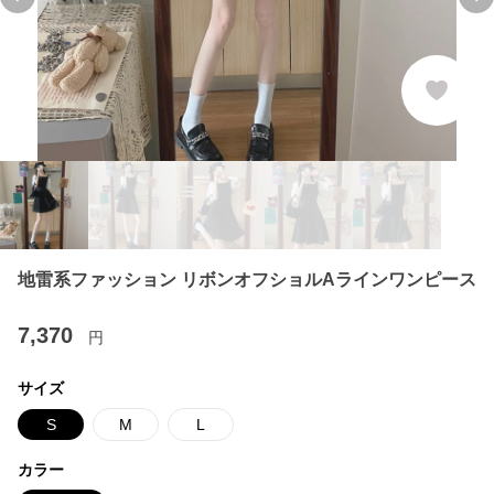
Previous slide
Ne
地雷系ファッション リボンオフショルAラインワンピース
7,370
円
サイズ
S
M
L
カラー