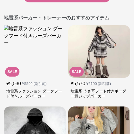
地雷系パーカー・トレーナーのおすすめアイテム
SALE
SALE
¥
5,030
¥
5,570
¥
5590
(割引前)
¥
6190
(割引前)
地雷系ファッション ダークフー
地雷系 うさ耳フード付きボーダ
ド付きルーズパーカー
ー柄ジップパーカー