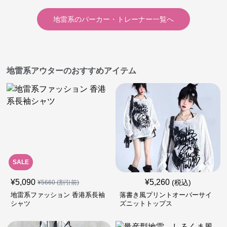
地雷系
の
パーカー・トレーナー
一覧へ
地雷系アウターのおすすめアイテム
SALE
¥
5,090
¥
5,260
(税込)
¥
5660
(割引前)
地雷系ファッション 香港系長袖
落書き風プリントオーバーサイ
シャツ
ズニットトップス