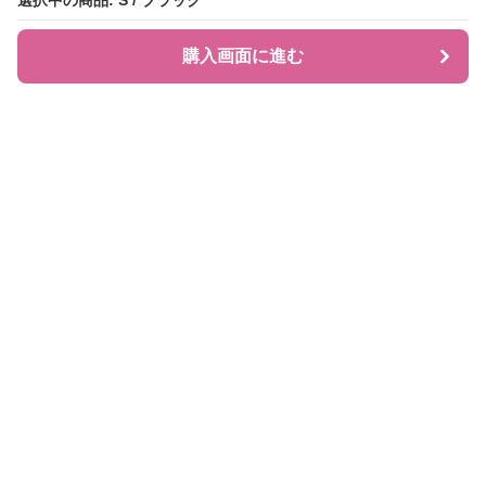
選択中の商品: S / ブラック
選択中の商品: S / ブラック
購入画面に進む
購入画面に進む
JIRAPI
について
利用規約
プライバシー