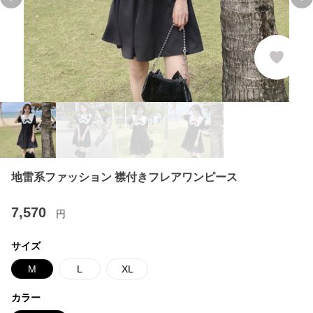
Previous slide
Ne
地雷系ファッション 襟付きフレアワンピース
7,570
円
サイズ
M
L
XL
カラー