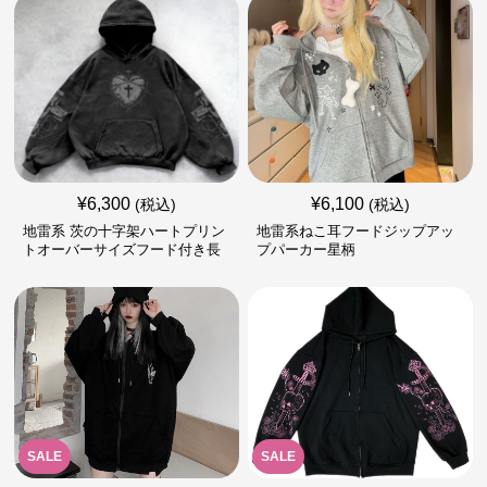
¥
6,300
¥
6,100
(税込)
(税込)
地雷系 茨の十字架ハートプリン
地雷系ねこ耳フードジップアッ
トオーバーサイズフード付き長
プパーカー星柄
袖
SALE
SALE