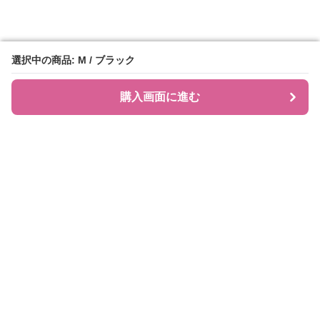
選択中の商品: M / ブラック
選択中の商品: M / ブラック
購入画面に進む
購入画面に進む
JIRAPI
について