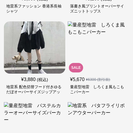
地雷系ファッション 香港系長袖
落書き風プリントオーバーサイ
シャツ
ズニットトップス
SALE
¥
3,880
¥
5,670
(税込)
¥
6300
(割引前)
地雷系 配色切替フード付きゆる
量産型地雷 しろくま風もこも
だぼオーバーサイズジップアッ
こパーカー
プジャケット