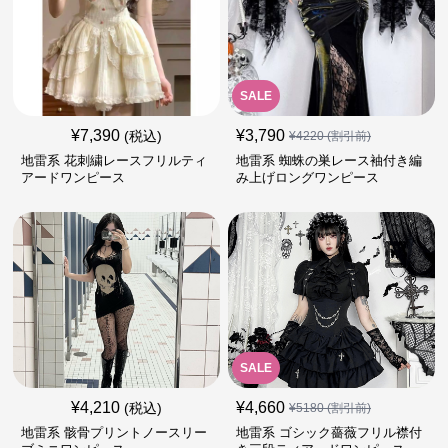
SALE
¥
7,390
¥
3,790
(税込)
¥
4220
(割引前)
地雷系 花刺繍レースフリルティ
地雷系 蜘蛛の巣レース袖付き編
アードワンピース
み上げロングワンピース
SALE
¥
4,210
¥
4,660
(税込)
¥
5180
(割引前)
地雷系 骸骨プリントノースリー
地雷系 ゴシック薔薇フリル襟付