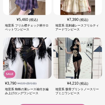
¥
5,460
¥
7,390
(税込)
(税込)
地雷系 フリル襟チェック柄サロ
地雷系 花刺繍レースフリルティ
ペットワンピース
アードワンピース
SALE
¥
3,790
¥
4,210
(税込)
¥
4220
(割引前)
地雷系 蜘蛛の巣レース袖付き編
地雷系 骸骨プリントノースリー
み上げロングワンピース
ブミニワンピース