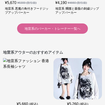
¥
5,670
¥
4,190
¥
6300
(割引前)
¥
4660
(割引前)
地雷系 悪魔の角付きフードジッ
地雷系 髑髏と薔薇の刺繍ジップ
プアップパーカー
アップパーカー
地雷系
の
パーカー・トレーナー
一覧へ
地雷系アウターのおすすめアイテム
¥
5,660
¥
5,260
(税込)
(税込)