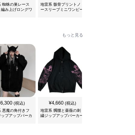
系 蜘蛛の巣レース
地雷系 骸骨プリントノ
地雷系 ゴシック薔薇フ
き編み上げロングワ
ースリーブミニワンピー
リル襟付き三段ティアー
ース
ス
ドワンピース
もっと見る
¥
6,300
¥
4,660
¥
4,370
(税込)
(税込)
(税込)
系 悪魔の角付きフ
地雷系 髑髏と薔薇の刺
地雷系 背中編み上げリ
ジップアップパーカ
繍ジップアップパーカー
ボンオーバーサイズパー
カー