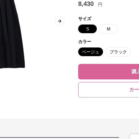
8,430
円
サイズ
Next slide
S
M
カラー
ベージュ
ブラック
購
カー