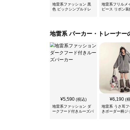
地雷系ファッション 黒
地雷系フリルメ
色 ビックシンプルドレ
ピース リボン装
ス
地雷系
パーカー・トレーナー
¥
5,590
¥
6,190
(税込)
(
地雷系ファッション ダ
地雷系 うさ耳フ
ークフード付きルーズパ
きボーダー柄ジ
ーカー
カー