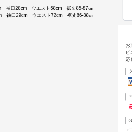
m 袖口28cm ウエスト68cm 裾丈85-87㎝
m 袖口29cm ウエスト72cm 裾丈86-88㎝
お
ビ
応
P
G