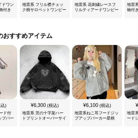
イドワン
地雷系 フリル襟チェッ
地雷系 花刺繍レースフ
地雷
飾付き
ク柄サロペットワンピー
リルティアードワンピー
袖付
ス
ス
ンピ
のおすすめアイテム
¥
6,300
¥
6,100
税込)
(税込)
(税込)
ード付
地雷系 茨の十字架ハー
地雷系ねこ耳フードジッ
地雷
ップパー
トプリントオーバーサイ
プアップパーカー星柄
ード
ズフード付き長袖
ー