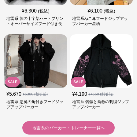
¥
6,300
¥
6,100
(税込)
(税込)
地雷系 茨の十字架ハートプリン
地雷系ねこ耳フードジップアッ
トオーバーサイズフード付き長
プパーカー星柄
袖
SALE
SALE
¥
5,670
¥
4,190
¥
6300
(割引前)
¥
4660
(割引前)
地雷系 悪魔の角付きフードジッ
地雷系 髑髏と薔薇の刺繍ジップ
プアップパーカー
アップパーカー
地雷系
の
パーカー・トレーナー
一覧へ