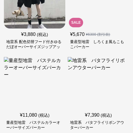
SALE
¥
3,880
¥
5,670
(税込)
¥
6300
(割引前)
地雷系 配色切替フード付きゆる
量産型地雷 しろくま風もこも
だぼオーバーサイズジップアッ
こパーカー
プジャケット
¥
11,080
¥
7,390
(税込)
(税込)
量産型地雷 パステルカラーオ
地雷系 バタフライリボンアウ
ーバーサイズパーカー
ターパーカー