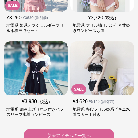
SALE
¥
3,260
¥
3,720
(税込)
¥
3630
(割引前)
地雷系 姫系オフショルダーフリ
地雷系 フリル袖リボン付き甘姫
ル水着三点セット
系ワンピース水着
SALE
¥
3,930
¥
4,620
(税込)
¥
5140
(割引前)
地雷系 編み上げリボン付きパフ
地雷系 多段フリル姫系ビキニ水
スリーブ水着ワンピース
着スカート付き
新着アイテムの一覧へ