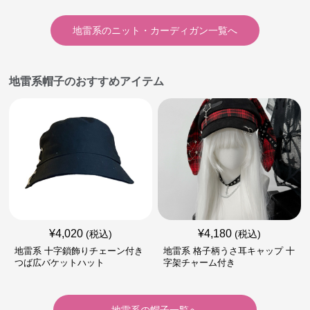
地雷系
の
ニット・カーディガン
一覧へ
地雷系帽子のおすすめアイテム
¥
4,020
¥
4,180
(税込)
(税込)
地雷系 十字鎖飾りチェーン付き
地雷系 格子柄うさ耳キャップ 十
つば広バケットハット
字架チャーム付き