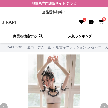
地雷系専門通販サイト ジラピ
全品送料無料！
0
0
JIRAPI
商品を検索する
人気ランキング
JIRAPI TOP
›
夏コーデの一覧
›
地雷系ファッション 水着 バニー