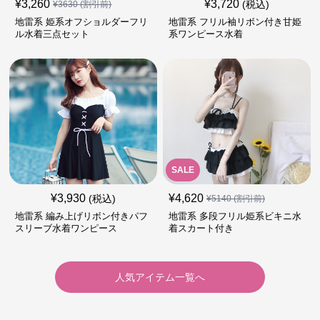
¥
3,260
¥
3,720
(税込)
¥
3630
(割引前)
地雷系 姫系オフショルダーフリ
地雷系 フリル袖リボン付き甘姫
ル水着三点セット
系ワンピース水着
SALE
¥
3,930
¥
4,620
(税込)
¥
5140
(割引前)
地雷系 編み上げリボン付きパフ
地雷系 多段フリル姫系ビキニ水
スリーブ水着ワンピース
着スカート付き
人気アイテム一覧へ