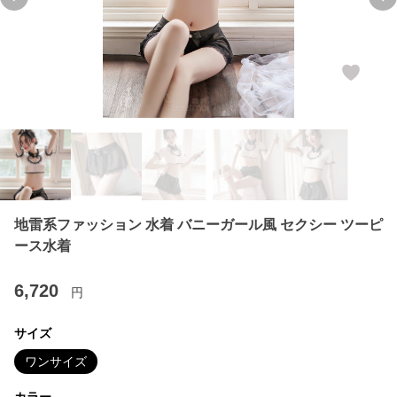
Previous slide
Ne
地雷系ファッション 水着 バニーガール風 セクシー ツーピ
ース水着
6,720
円
サイズ
ワンサイズ