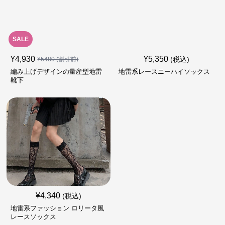
SALE
¥
4,930
¥
5,350
(税込)
¥
5480
(割引前)
編み上げデザインの量産型地雷
地雷系レースニーハイソックス
靴下
¥
4,340
(税込)
地雷系ファッション ロリータ風
レースソックス