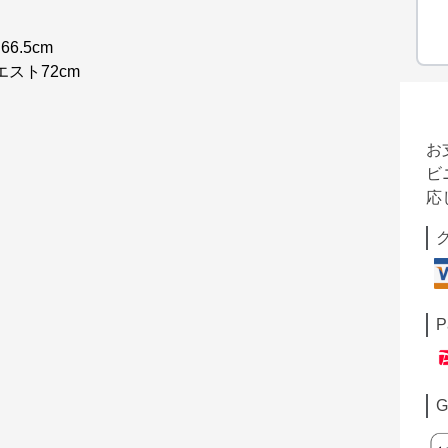
6.5cm
ウエスト72cm
お
ビ
応
P
G