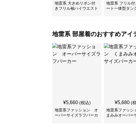
地雷系 大きめリボン付
地雷系 フリル付
きフリル袖ハイウエスト
ート一体型タン
水着
水着
地雷系
部屋着
のおすすめアイ
¥
5,660
¥
5,680
(税込)
(
地雷系ファッション オ
地雷系ファッシ
ーバーサイズラフパーカ
まみみオーバー
ー
ーカー