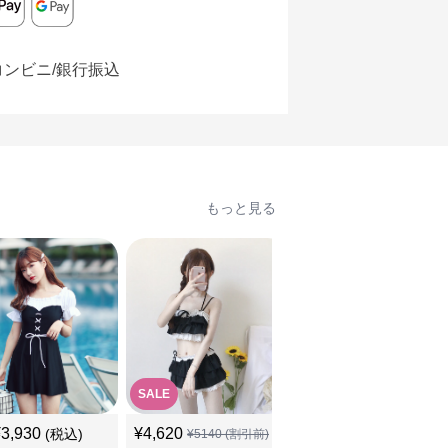
コンビニ/銀行振込
もっと見る
SALE
SALE
¥
3,930
¥
4,620
¥
5,260
(税込)
¥
5140
(割引前)
¥
5850
(割引前)