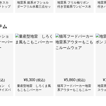
きスカ
地雷系 姫系オフショル
地雷系 フリル袖リボン
地雷
クトップ
ダーフリル水着三点セッ
付き甘姫系ワンピース水
付き
ト
着
ンピ
テム
¥
6,300
¥
5,860
¥
税込)
(税込)
(税込)
ョン く
量産型地雷 しろくま風
猫耳フードパーカー地雷
地雷
サイズパ
もこもこパーカー
系アウターもこもこルー
スウ
ムウェア