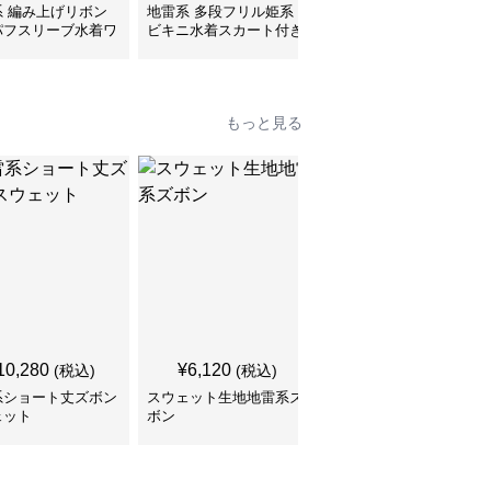
系 編み上げリボン
地雷系 多段フリル姫系
地雷系ストリートジップ
パフスリーブ水着ワ
ビキニ水着スカート付き
ロングTシャツ
ース
もっと見る
10,280
¥
6,120
¥
6,000
(税込)
(税込)
(税込)
系ショート丈ズボン
スウェット生地地雷系ズ
地雷系パーカー 金髪ツ
ェット
ボン
インテール リボン 照れ
顔女子