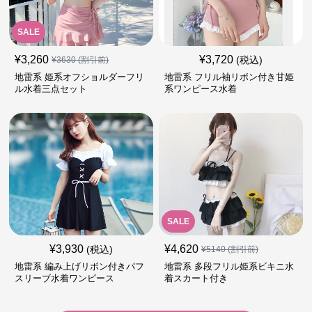
SALE
¥
3,260
¥
3,720
(税込)
¥
3630
(割引前)
地雷系 姫系オフショルダーフリ
地雷系 フリル袖リボン付き甘姫
ル水着三点セット
系ワンピース水着
SALE
¥
3,930
¥
4,620
(税込)
¥
5140
(割引前)
地雷系 編み上げリボン付きパフ
地雷系 多段フリル姫系ビキニ水
スリーブ水着ワンピース
着スカート付き