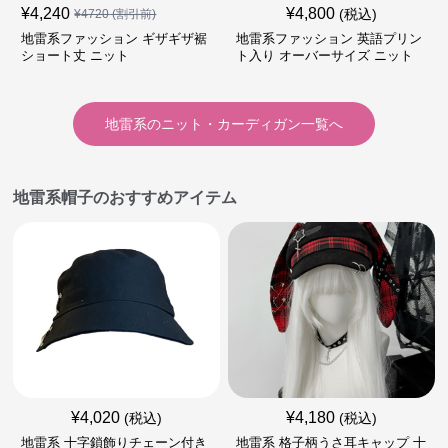
¥
4,240
¥
4,800
(税込)
¥
4720
(割引前)
地雷系ファッション ギザギザ裾
地雷系ファッション 英語プリン
ショート丈 ニット
ト入り オーバーサイズ ニット
地雷系
の
ニット・カーディガン
一覧へ
地雷系帽子のおすすめアイテム
¥
4,020
¥
4,180
(税込)
(税込)
地雷系 十字鎖飾りチェーン付き
地雷系 格子柄うさ耳キャップ 十