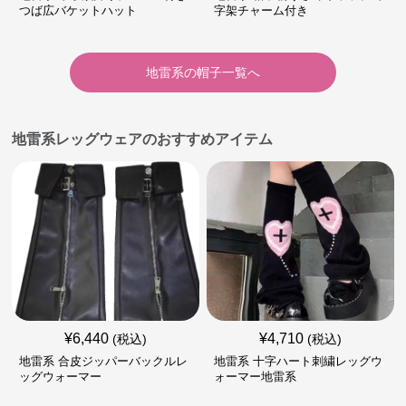
つば広バケットハット
字架チャーム付き
地雷系
の
帽子
一覧へ
地雷系レッグウェアのおすすめアイテム
¥
6,440
¥
4,710
(税込)
(税込)
地雷系 合皮ジッパーバックルレ
地雷系 十字ハート刺繍レッグウ
ッグウォーマー
ォーマー地雷系