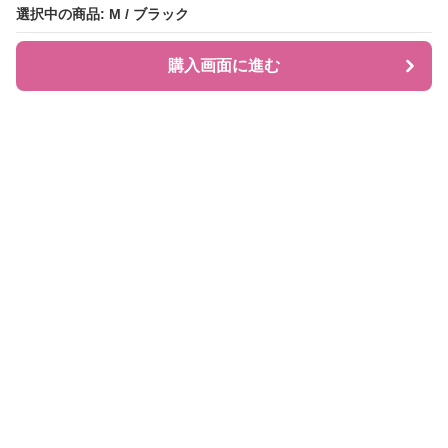
選択中の商品: M / ブラック
選択中の商品: M / ブラック
購入画面に進む
購入画面に進む
JIRAPI
について
利用規約
プライバシー