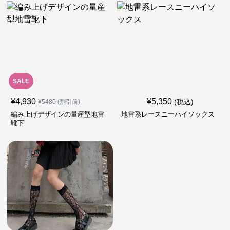
SALE
¥
4,930
¥
5,350
(税込)
¥
5480
(割引前)
編み上げデザインの量産型地雷
地雷系レースニーハイソックス
靴下