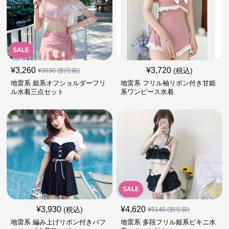
SALE
¥
3,260
¥
3,720
(税込)
¥
3630
(割引前)
地雷系 姫系オフショルダーフリ
地雷系 フリル袖リボン付き甘姫
ル水着三点セット
系ワンピース水着
SALE
¥
3,930
¥
4,620
(税込)
¥
5140
(割引前)
地雷系 編み上げリボン付きパフ
地雷系 多段フリル姫系ビキニ水