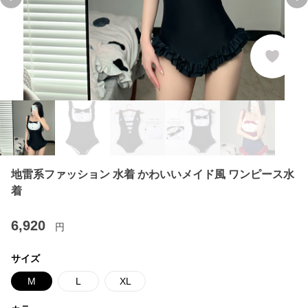
Previous slide
Ne
地雷系ファッション 水着 かわいいメイド風 ワンピース水
着
6,920
円
サイズ
M
L
XL