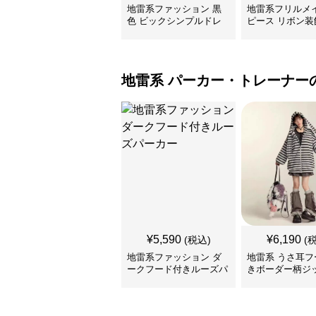
地雷系ファッション 黒
地雷系フリルメ
色 ビックシンプルドレ
ピース リボン装
ス
地雷系
パーカー・トレーナー
¥
5,590
¥
6,190
(税込)
(
地雷系ファッション ダ
地雷系 うさ耳フ
ークフード付きルーズパ
きボーダー柄ジ
ーカー
カー