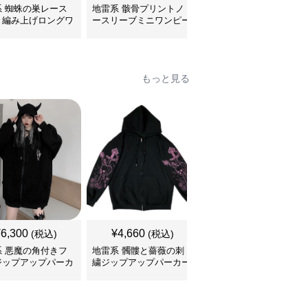
系 蜘蛛の巣レース
地雷系 骸骨プリントノ
地雷系 ゴシック薔薇フ
き編み上げロングワ
ースリーブミニワンピー
リル襟付き三段ティアー
ース
ス
ドワンピース
もっと見る
¥
6,300
¥
4,660
¥
4,370
(税込)
(税込)
(税込)
系 悪魔の角付きフ
地雷系 髑髏と薔薇の刺
地雷系 背中編み上げリ
ジップアップパーカ
繍ジップアップパーカー
ボンオーバーサイズパー
カー