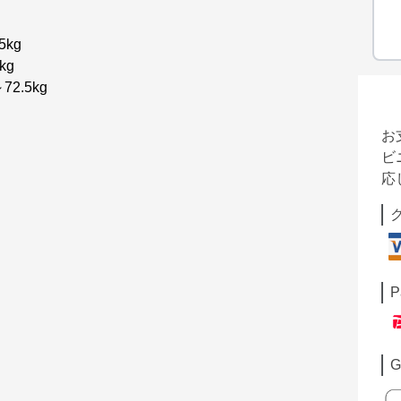
5kg
kg
2.5kg
お
ビ
応
P
G