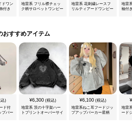
イドワン
地雷系 フリル襟チェッ
地雷系 花刺繍レースフ
地雷
飾付き
ク柄サロペットワンピー
リルティアードワンピー
袖付
ス
ス
ンピ
のおすすめアイテム
¥
6,300
¥
6,100
税込)
(税込)
(税込)
ード付
地雷系 茨の十字架ハー
地雷系ねこ耳フードジッ
地雷
ップパー
トプリントオーバーサイ
プアップパーカー星柄
ード
ズフード付き長袖
ー