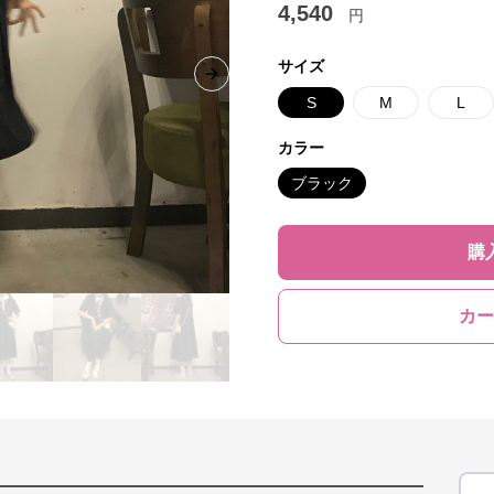
4,540
円
サイズ
Next slide
S
M
L
カラー
ブラック
購
カー