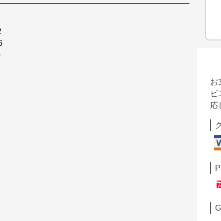
2
6
0
お
ビ
応
P
G