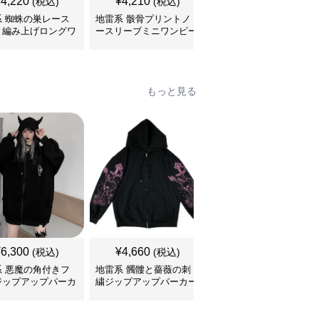
¥
4,220
¥
4,210
¥
5,180
(税込)
(税込)
(税込)
系 蜘蛛の巣レース
地雷系 骸骨プリントノ
地雷系 ゴシック薔薇フ
き編み上げロングワ
ースリーブミニワンピー
リル襟付き三段ティアー
ース
ス
ドワンピース
もっと見る
¥
6,300
¥
4,660
¥
4,370
(税込)
(税込)
(税込)
系 悪魔の角付きフ
地雷系 髑髏と薔薇の刺
地雷系 背中編み上げリ
ジップアップパーカ
繍ジップアップパーカー
ボンオーバーサイズパー
カー