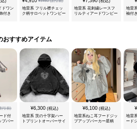
¥
4,910
¥
7,390
税込)
(税込)
¥
5460
(割引前)
イドワン
地雷系 フリル襟チェッ
地雷系 花刺繍レースフ
地雷
飾付き
ク柄サロペットワンピー
リルティアードワンピー
袖付
ス
ス
ンピ
のおすすめアイテム
¥
6,300
¥
6,100
(税込)
(税込)
割引前)
ード付
地雷系 茨の十字架ハー
地雷系ねこ耳フードジッ
地雷
ップパー
トプリントオーバーサイ
プアップパーカー星柄
ード
ズフード付き長袖
ー