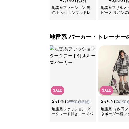
¥
7,740
¥
6,920
(税込)
(
地雷系ファッション 黒
地雷系フリルメ
色 ビックシンプルドレ
ピース リボン装
ス
地雷系
パーカー・トレーナー
SALE
SALE
¥
5,030
¥
5,570
¥
5590
(割引前)
¥
6190
(
地雷系ファッション ダ
地雷系 うさ耳フ
ークフード付きルーズパ
きボーダー柄ジ
ーカー
カー