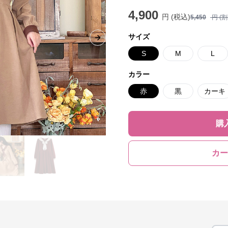
4,900
円 (税込)
5,450
円 (
サイズ
Next slide
S
M
L
カラー
赤
黒
カーキ
購
カー