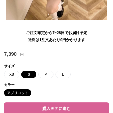
ご注文確定から7~28日でお届け予定
送料は1注文あたり
0
円かかります
7,390
円
サイズ
XS
S
M
L
カラー
アプリコット
購入画面に進む