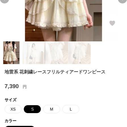
Previous slide
Ne
地雷系 花刺繍レースフリルティアードワンピース
7,390
円
サイズ
XS
S
M
L
カラー