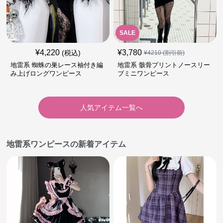
SALE
¥
4,220
¥
3,780
(税込)
¥
4210
(割引前)
地雷系 蜘蛛の巣レース袖付き編
地雷系 骸骨プリントノースリー
み上げロングワンピース
ブミニワンピース
人気アイテム一覧へ
地雷系ワンピースの新着アイテム