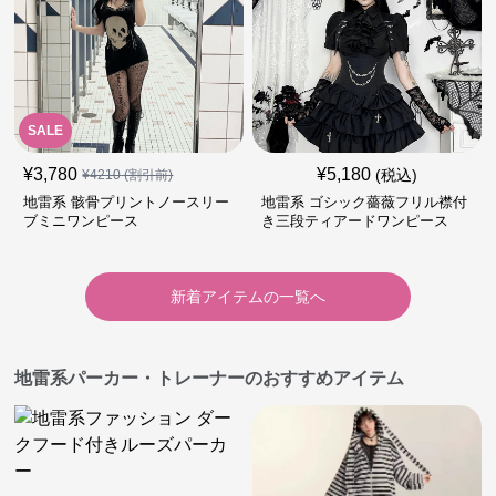
SALE
¥
3,780
¥
5,180
(税込)
¥
4210
(割引前)
地雷系 骸骨プリントノースリー
地雷系 ゴシック薔薇フリル襟付
ブミニワンピース
き三段ティアードワンピース
新着アイテムの一覧へ
地雷系パーカー・トレーナーのおすすめアイテム