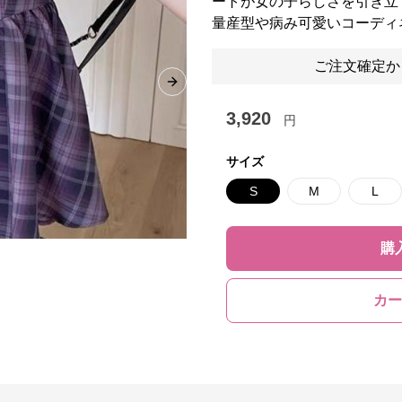
ートが女の子らしさを引き立
量産型や病み可愛いコーディ
ご注文確定か
Next slide
3,920
円
サイズ
S
M
L
購
カー