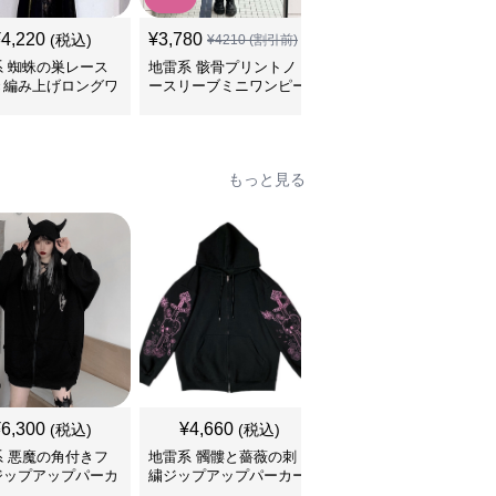
¥
4,220
¥
3,780
¥
5,180
(税込)
(税込)
¥
4210
(割引前)
系 蜘蛛の巣レース
地雷系 骸骨プリントノ
地雷系 ゴシック薔薇フ
き編み上げロングワ
ースリーブミニワンピー
リル襟付き三段ティアー
ース
ス
ドワンピース
もっと見る
¥
6,300
¥
4,660
¥
4,370
(税込)
(税込)
(税込)
系 悪魔の角付きフ
地雷系 髑髏と薔薇の刺
地雷系 背中編み上げリ
ジップアップパーカ
繍ジップアップパーカー
ボンオーバーサイズパー
カー