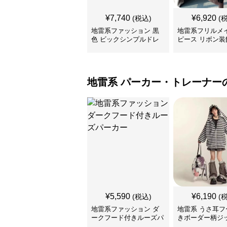
¥
7,740
¥
6,920
(税込)
(
地雷系ファッション 黒
地雷系フリルメ
色 ビックシンプルドレ
ピース リボン装
ス
地雷系
パーカー・トレーナー
¥
5,590
¥
6,190
(税込)
(
地雷系ファッション ダ
地雷系 うさ耳フ
ークフード付きルーズパ
きボーダー柄ジ
ーカー
カー