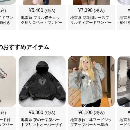
¥
5,460
¥
7,390
税込)
(税込)
(税込)
イドワン
地雷系 フリル襟チェッ
地雷系 花刺繍レースフ
地雷
飾付き
ク柄サロペットワンピー
リルティアードワンピー
袖付
ス
ス
ンピ
のおすすめアイテム
¥
6,300
¥
6,100
税込)
(税込)
(税込)
ード付
地雷系 茨の十字架ハー
地雷系ねこ耳フードジッ
地雷
ップパー
トプリントオーバーサイ
プアップパーカー星柄
ード
ズフード付き長袖
ー