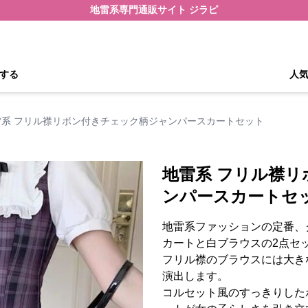
地雷系専門通販サイト ジラピ
する
人
雷系 フリル襟リボン付きチェック柄ジャンパースカートセット
地雷系 フリル襟
ンパースカートセ
地雷系ファッションの定番、
カートと白ブラウスの2点セ
フリル襟のブラウスには大き
演出します。
コルセット風のすっきりした