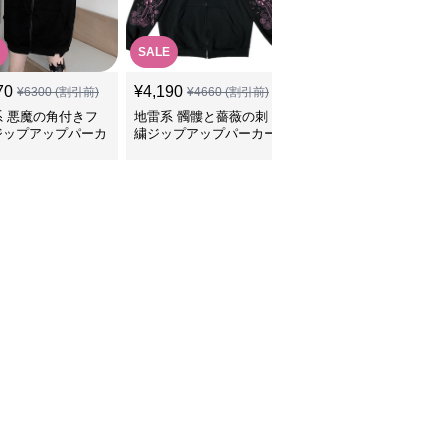
SALE
70
¥
4,190
¥
4,370
(税込)
¥
6300
(割引前)
¥
4660
(割引前)
系 悪魔の角付きフ
地雷系 髑髏と薔薇の刺
地雷系 背中編み上げリ
ジップアップパーカ
繍ジップアップパーカー
ボンオーバーサイズパー
カー