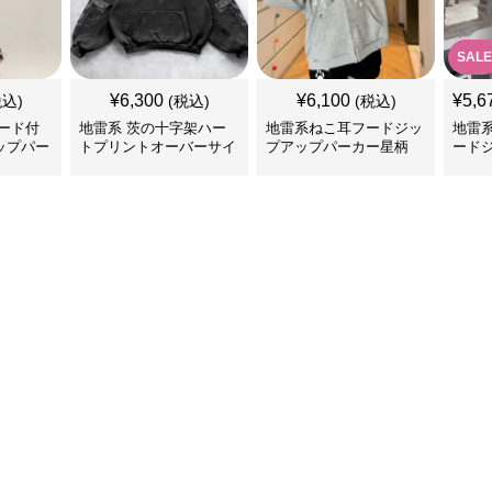
SALE
¥
6,300
¥
6,100
¥
5,6
税込)
(税込)
(税込)
ード付
地雷系 茨の十字架ハー
地雷系ねこ耳フードジッ
地雷
ップパー
トプリントオーバーサイ
プアップパーカー星柄
ード
ズフード付き長袖
ー