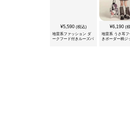
¥
5,590
¥
6,190
(税込)
(
地雷系ファッション ダ
地雷系 うさ耳フ
ークフード付きルーズパ
きボーダー柄ジ
ーカー
カー