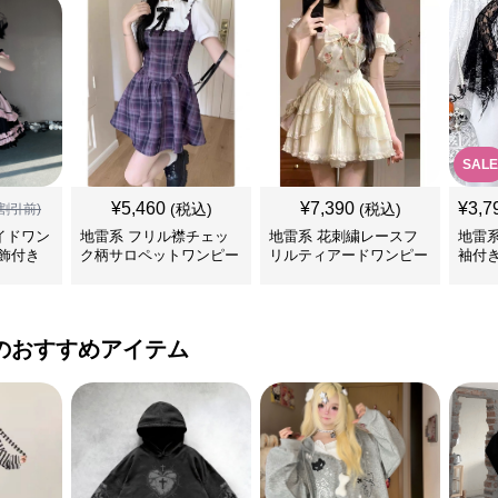
SALE
¥
5,460
¥
7,390
¥
3,7
(税込)
(税込)
割引前)
イドワン
地雷系 フリル襟チェッ
地雷系 花刺繍レースフ
地雷
飾付き
ク柄サロペットワンピー
リルティアードワンピー
袖付
ス
ス
ンピ
のおすすめアイテム