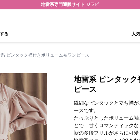
地雷系専門通販サイト ジラピ
する
人
雷系 ピンタック襟付きボリューム袖ワンピース
地雷系 ピンタッ
ピース
繊細なピンタックと立ち襟が
ースです。
たっぷりとしたボリューム袖
とで、甘くロマンティックな
裾の多段フリルがさらに可愛