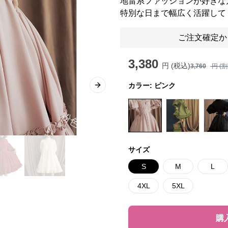
地雷系ファッションが好きな
特別な日まで幅広く活躍して
ご注文確定か
3,380
円 (税込)
3,760
円 (
カラー:
ピンク
Next slide
サイズ
S
M
L
4XL
5XL
購