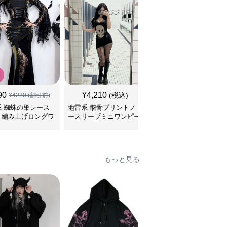
SALE
90
¥
4,210
¥
4,660
(税込)
¥
4220
(割引前)
¥
5180
(割引前)
系 蜘蛛の巣レース
地雷系 骸骨プリントノ
地雷系 ゴシック薔薇フ
き編み上げロングワ
ースリーブミニワンピー
リル襟付き三段ティアー
ース
ス
ドワンピース
もっと見る