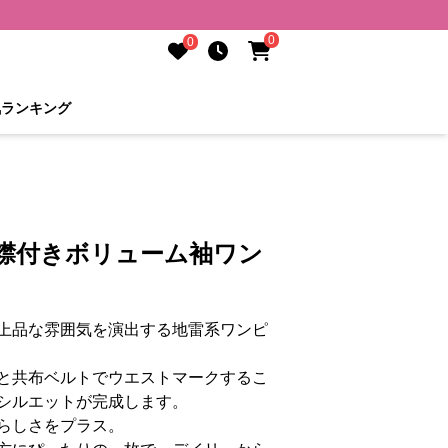
0
0
気ランキング
ク襟付きボリューム袖ワン
上品な雰囲気を演出する地雷系ワンピ
と共布ベルトでウエストマークするこ
シルエットが完成します。
らしさをプラス。