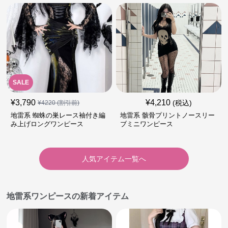
SALE
¥
3,790
¥
4,210
(税込)
¥
4220
(割引前)
地雷系 蜘蛛の巣レース袖付き編
地雷系 骸骨プリントノースリー
み上げロングワンピース
ブミニワンピース
人気アイテム一覧へ
地雷系ワンピースの新着アイテム