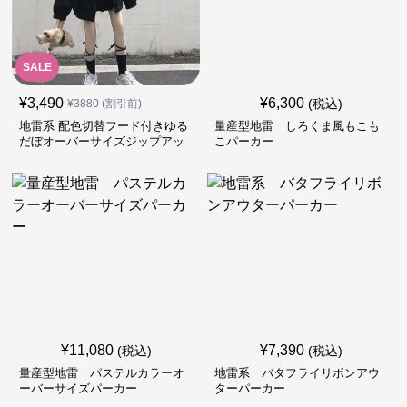
SALE
¥
3,490
¥
6,300
(税込)
¥
3880
(割引前)
地雷系 配色切替フード付きゆる
量産型地雷 しろくま風もこも
だぼオーバーサイズジップアッ
こパーカー
プジャケット
¥
11,080
¥
7,390
(税込)
(税込)
量産型地雷 パステルカラーオ
地雷系 バタフライリボンアウ
ーバーサイズパーカー
ターパーカー