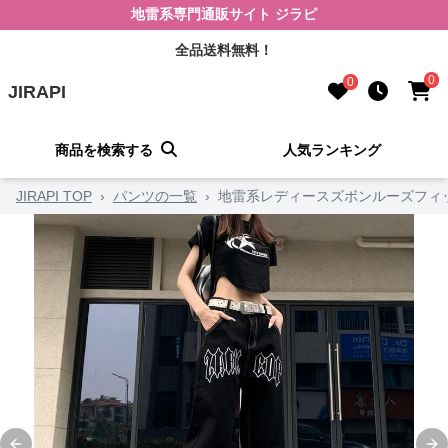
地雷系専門通販サイト ジラピ
全品送料無料！
0
0
JIRAPI
商品を検索する
人気ランキング
JIRAPI TOP
›
パンツの一覧
›
地雷系レディースズボンルーズフィ