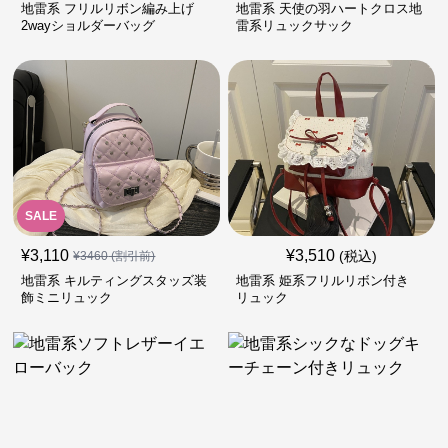
地雷系 フリルリボン編み上げ
地雷系 天使の羽ハートクロス地
2wayショルダーバッグ
雷系リュックサック
SALE
¥
3,110
¥
3,510
(税込)
¥
3460
(割引前)
地雷系 キルティングスタッズ装
地雷系 姫系フリルリボン付き
飾ミニリュック
リュック