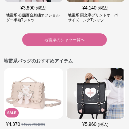
¥
3,890
¥
4,140
(税込)
(税込)
地雷系 心臓百合刺繍オフショル
地雷系 闇文字プリントオーバー
ダー半袖Tシャツ
サイズロングTシャツ
地雷系
の
シャツ
一覧へ
地雷系バッグのおすすめアイテム
SALE
¥
4,370
¥
5,960
(税込)
¥
4860
(割引前)