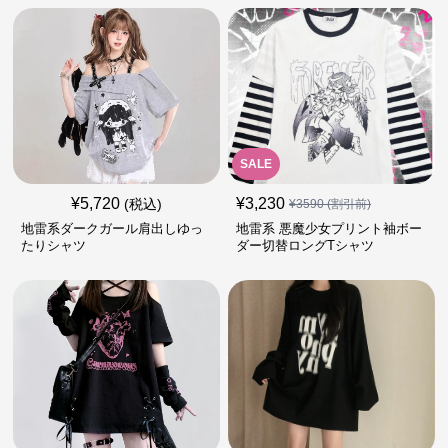
SALE
¥
5,720
¥
3,230
(税込)
¥
3590
(割引前)
地雷系ダークガール肩出しゆっ
地雷系 悪魔少女プリント袖ボー
たりシャツ
ダー切替ロングTシャツ