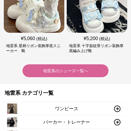
¥
5,060
¥
5,200
(税込)
(税込)
地雷系 星柄リボン装飾厚底スニ
地雷系 十字架紋章リボン装飾厚
ーカー 靴
底編み上げ靴
地雷系
の
シューズ
一覧へ
地雷系 カテゴリ一覧
ワンピース
パーカー・トレーナー