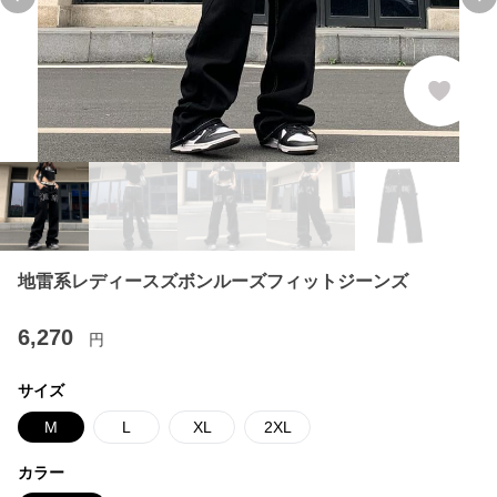
Previous slide
Ne
地雷系レディースズボンルーズフィットジーンズ
6,270
円
サイズ
M
L
XL
2XL
カラー