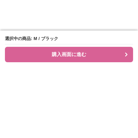
選択中の商品: M / ブラック
選択中の商品: M / ブラック
購入画面に進む
購入画面に進む
JIRAPI
について