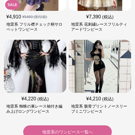
SALE
¥
4,910
¥
7,390
(税込)
¥
5460
(割引前)
地雷系 フリル襟チェック柄サロ
地雷系 花刺繍レースフリルティ
ペットワンピース
アードワンピース
¥
4,220
¥
4,210
(税込)
(税込)
地雷系 蜘蛛の巣レース袖付き編
地雷系 骸骨プリントノースリー
み上げロングワンピース
ブミニワンピース
地雷系
の
ワンピース
一覧へ