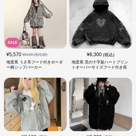
SALE
¥
5,570
¥
6,300
(税込)
¥
6190
(割引前)
地雷系 うさ耳フード付きボーダ
地雷系 茨の十字架ハートプリン
ー柄ジップパーカー
トオーバーサイズフード付き長
袖