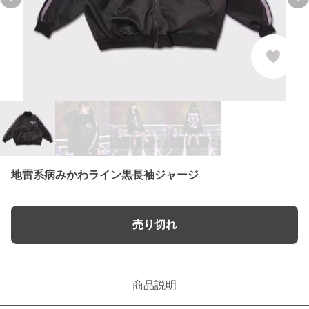
Previous slide
Ne
地雷系病みかわライン黒長袖ジャージ
売り切れ
商品説明