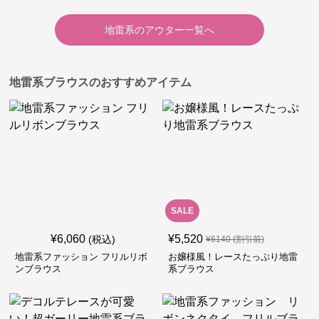
地雷系
の
アウター
一覧へ
地雷系ブラウスのおすすめアイテム
SALE
¥
6,060
¥
5,520
(税込)
¥
6140
(割引前)
地雷系ファッション フリルリボ
お嬢様風！レースたっぷり地雷
ンブラウス
系ブラウス