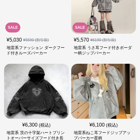
SALE
SALE
¥
5,030
¥
5,570
¥
5590
(割引前)
¥
6190
(割引前)
地雷系ファッション ダークフー
地雷系 うさ耳フード付きボーダ
ド付きルーズパーカー
ー柄ジップパーカー
¥
6,300
¥
6,100
(税込)
(税込)
地雷系 茨の十字架ハートプリン
地雷系ねこ耳フードジップアッ
トオーバーサイズフード付き長
プパーカー星柄