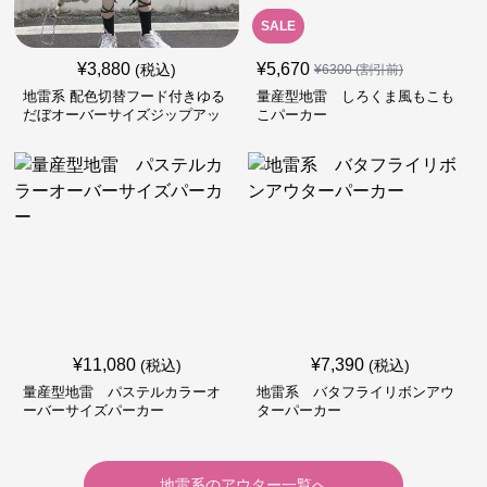
SALE
¥
3,880
¥
5,670
(税込)
¥
6300
(割引前)
地雷系 配色切替フード付きゆる
量産型地雷 しろくま風もこも
だぼオーバーサイズジップアッ
こパーカー
プジャケット
¥
11,080
¥
7,390
(税込)
(税込)
量産型地雷 パステルカラーオ
地雷系 バタフライリボンアウ
ーバーサイズパーカー
ターパーカー
地雷系
の
アウター
一覧へ