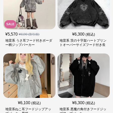
SALE
¥
5,570
¥
6,300
(税込)
¥
6190
(割引前)
地雷系 うさ耳フード付きボーダ
地雷系 茨の十字架ハートプリン
ー柄ジップパーカー
トオーバーサイズフード付き長
袖
¥
6,100
¥
6,300
(税込)
(税込)
地雷系ねこ耳フードジップアッ
地雷系 悪魔の角付きフードジッ