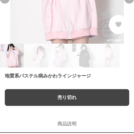
Previous slide
Ne
地雷系パステル病みかわラインジャージ
売り切れ
商品説明