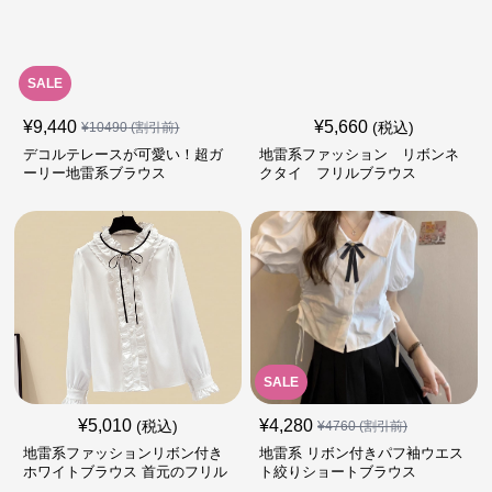
SALE
¥
9,440
¥
5,660
(税込)
¥
10490
(割引前)
デコルテレースが可愛い！超ガ
地雷系ファッション リボンネ
ーリー地雷系ブラウス
クタイ フリルブラウス
SALE
¥
5,010
¥
4,280
(税込)
¥
4760
(割引前)
地雷系ファッションリボン付き
地雷系 リボン付きパフ袖ウエス
ホワイトブラウス 首元のフリル
ト絞りショートブラウス
が特徴的