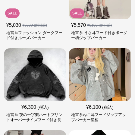
SALE
SALE
¥
5,030
¥
5,570
¥
5590
(割引前)
¥
6190
(割引前)
地雷系ファッション ダークフー
地雷系 うさ耳フード付きボーダ
ド付きルーズパーカー
ー柄ジップパーカー
¥
6,300
¥
6,100
(税込)
(税込)
地雷系 茨の十字架ハートプリン
地雷系ねこ耳フードジップアッ
トオーバーサイズフード付き長
プパーカー星柄
袖