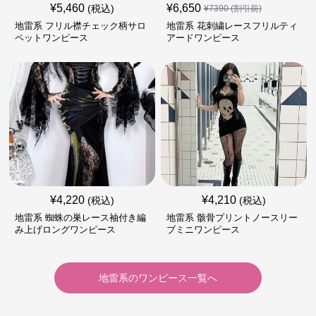
¥
5,460
¥
6,650
(税込)
¥
7390
(割引前)
地雷系 フリル襟チェック柄サロ
地雷系 花刺繍レースフリルティ
ペットワンピース
アードワンピース
¥
4,220
¥
4,210
(税込)
(税込)
地雷系 蜘蛛の巣レース袖付き編
地雷系 骸骨プリントノースリー
み上げロングワンピース
ブミニワンピース
地雷系
の
ワンピース
一覧へ