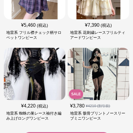
¥
5,460
¥
7,390
(税込)
(税込)
地雷系 フリル襟チェック柄サロ
地雷系 花刺繍レースフリルティ
ペットワンピース
アードワンピース
SALE
¥
4,220
¥
3,780
(税込)
¥
4210
(割引前)
地雷系 蜘蛛の巣レース袖付き編
地雷系 骸骨プリントノースリー
み上げロングワンピース
ブミニワンピース