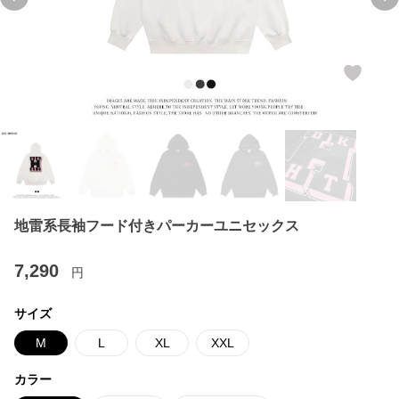
Previous slide
Ne
地雷系長袖フード付きパーカーユニセックス
7,290
円
サイズ
M
L
XL
XXL
カラー