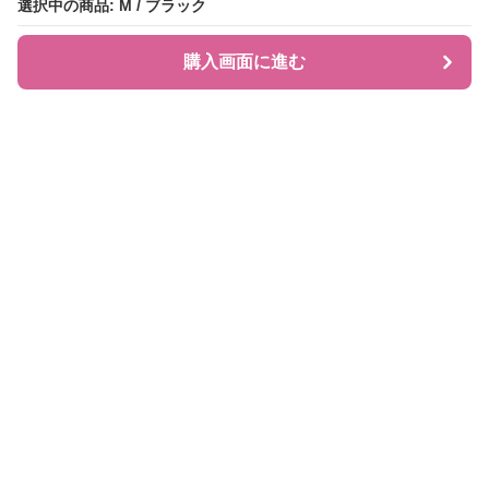
選択中の商品: M / ブラック
選択中の商品: M / ブラック
購入画面に進む
購入画面に進む
JIRAPI
について
利用規約
プライバシー