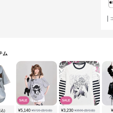
テム
SALE
SALE
¥
5,140
¥
3,230
税込)
¥
5720
(割引前)
¥
3590
(割引前)