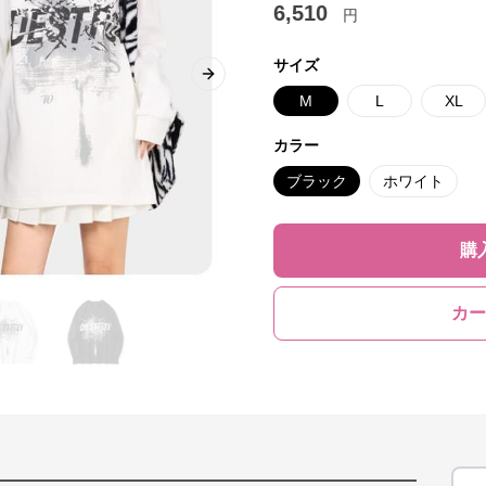
6,510
円
サイズ
Next slide
M
L
XL
カラー
ブラック
ホワイト
購
カー