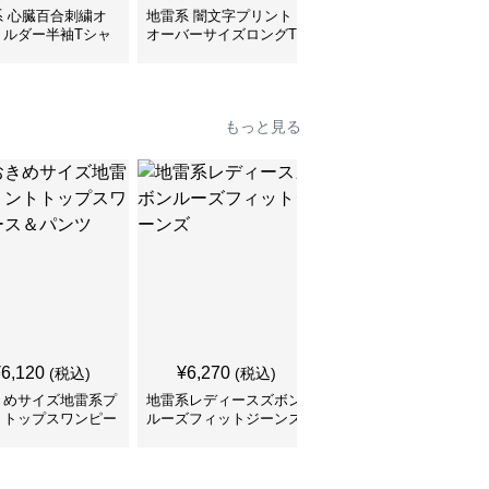
系 心臓百合刺繍オ
地雷系 闇文字プリント
地雷系 子猫ちゃんプリ
ョルダー半袖Tシャ
オーバーサイズロングT
ントゆるだぼ半袖Tシャ
シャツ
ツ
もっと見る
¥
6,120
¥
6,270
¥
5,790
(税込)
(税込)
(税込)
きめサイズ地雷系プ
地雷系レディースズボン
切りっぱなしデニム シ
トトップスワンピー
ルーズフィットジーンズ
ョート丈 地雷系ズボン
パンツ