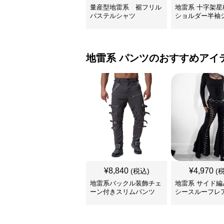
量産型地雷系 裾フリル
地雷系 十字架星
パステルシャツ
ショルダー半袖
地雷系
パンツ
のおすすめアイ
¥
8,840
¥
4,970
(税込)
(
地雷系バックル装飾チェ
地雷系 サイド編
ーン付きスリムパンツ
シースルーフレ