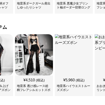
柄オフ
地雷系ダークガール肩出
地雷系 悪魔少女プリン
地雷
シャツ
しゆったりシャツ
ト袖ボーダー切替ロング
フシ
Tシャツ
ツ
テム
¥
4,510
¥
5,960
税込)
(税込)
(税込)
み上げ
地雷系 透け感レース総
地雷系ハイウエストルー
おお
アズボン
柄フレアシルエットズボ
ズズボン
リン
ン
ス＆