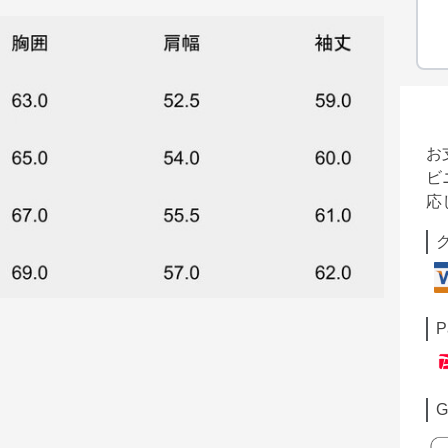
お
ビ
応
P
G