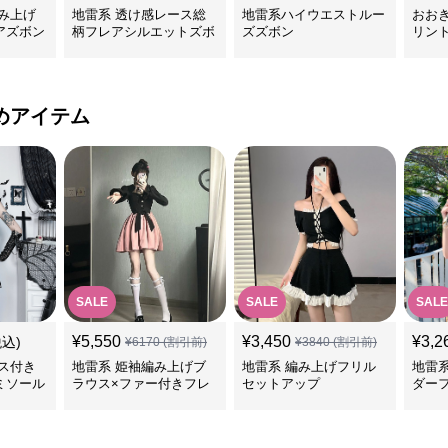
み上げ
地雷系 透け感レース総
地雷系ハイウエストルー
おお
アズボン
柄フレアシルエットズボ
ズズボン
リン
ン
ス＆
めアイテム
SALE
SALE
SALE
¥
5,550
¥
3,450
¥
3,2
税込)
¥
6170
(割引前)
¥
3840
(割引前)
ス付き
地雷系 姫袖編み上げブ
地雷系 編み上げフリル
地雷
ミソール
ラウス×ファー付きフレ
セットアップ
ダー
アスカートセット
ト