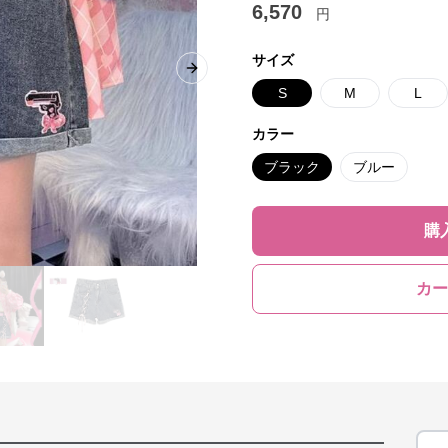
6,570
円
サイズ
Next slide
S
M
L
カラー
ブラック
ブルー
購
カー