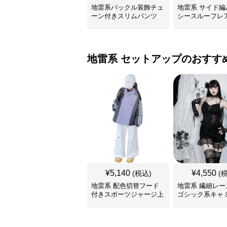
地雷系バックル装飾チェ
地雷系 サイド編
ーン付きスリムパンツ
シースルーフレ
地雷系
セットアップ
のおすす
¥
5,140
¥
4,550
(税込)
(
地雷系 配色切替フード
地雷系 繊細レー
付きスポーツジャージ上
ゴシック系キャ
下セット
セットアップ