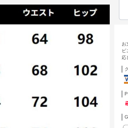
お
ビ
応
P
G