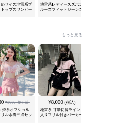
きめサイズ地雷系プ
地雷系レディースズボン
切りっぱなしデニム シ
トトップスワンピー
ルーズフィットジーンズ
ョート丈 地雷系ズボン
パンツ
もっと見る
SALE
60
¥
8,000
¥
9,600
(税込)
¥
3630
(割引前)
¥
10670
(割引前)
系 姫系オフショル
地雷系 甘辛切替ライン
ツイード生地のお嬢様風
フリル水着三点セッ
入りフリル付きパーカー
量産型地雷セットアップ
ジャージ