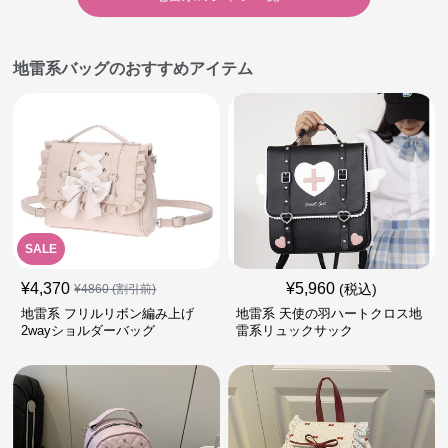
地雷系バッグのおすすめアイテム
SALE
¥
4,370
¥
5,960
(税込)
¥
4860
(割引前)
地雷系 フリルリボン編み上げ
地雷系 天使の羽ハートクロス地
2wayショルダーバッグ
雷系リュックサック