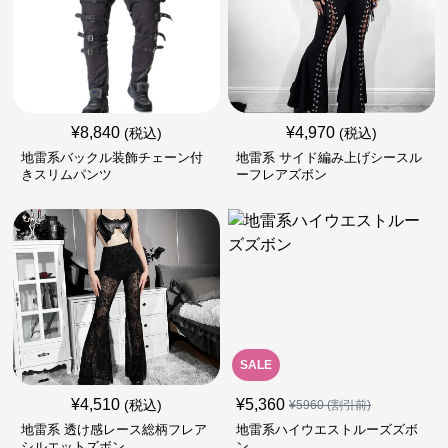
¥
8,840
¥
4,970
(税込)
(税込)
地雷系バックル装飾チェーン付
地雷系 サイド編み上げシースル
きスリムパンツ
ーフレアズボン
SALE
¥
4,510
¥
5,360
(税込)
¥
5960
(割引前)
地雷系 透け感レース総柄フレア
地雷系ハイウエストルーズズボ
シルエットズボン
ン