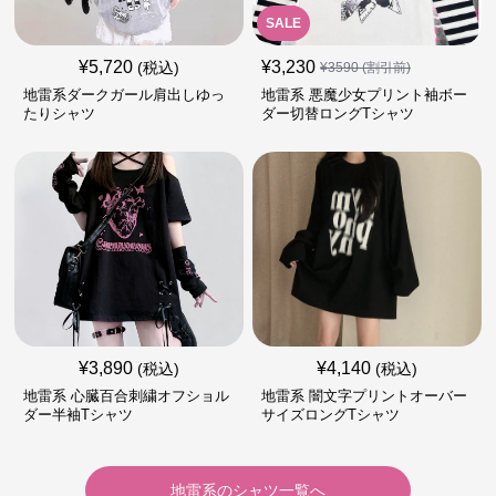
SALE
¥
5,720
¥
3,230
(税込)
¥
3590
(割引前)
地雷系ダークガール肩出しゆっ
地雷系 悪魔少女プリント袖ボー
たりシャツ
ダー切替ロングTシャツ
¥
3,890
¥
4,140
(税込)
(税込)
地雷系 心臓百合刺繍オフショル
地雷系 闇文字プリントオーバー
ダー半袖Tシャツ
サイズロングTシャツ
地雷系
の
シャツ
一覧へ