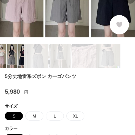
Previous slide
Ne
5分丈地雷系ズボン カーゴパンツ
5,980
円
サイズ
S
M
L
XL
カラー