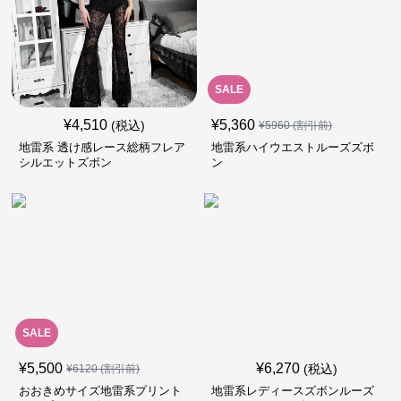
SALE
¥
4,510
¥
5,360
(税込)
¥
5960
(割引前)
地雷系 透け感レース総柄フレア
地雷系ハイウエストルーズズボ
シルエットズボン
ン
SALE
¥
5,500
¥
6,270
(税込)
¥
6120
(割引前)
おおきめサイズ地雷系プリント
地雷系レディースズボンルーズ