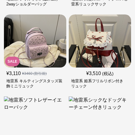
2wayショルダーバッグ
雷系リュックサック
SALE
¥
3,110
¥
3,510
(税込)
¥
3460
(割引前)
地雷系 キルティングスタッズ装
地雷系 姫系フリルリボン付き
飾ミニリュック
リュック