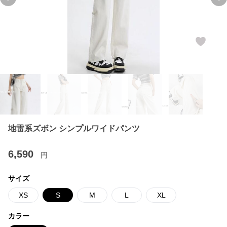
Previous slide
Ne
地雷系ズボン シンプルワイドパンツ
6,590
円
サイズ
XS
S
M
L
XL
カラー