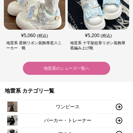
¥
5,060
¥
5,200
(税込)
(税込)
地雷系 星柄リボン装飾厚底スニ
地雷系 十字架紋章リボン装飾厚
ーカー 靴
底編み上げ靴
地雷系
の
シューズ
一覧へ
地雷系 カテゴリ一覧
ワンピース
パーカー・トレーナー