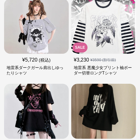
SALE
¥
5,720
¥
3,230
(税込)
¥
3590
(割引前)
地雷系ダークガール肩出しゆっ
地雷系 悪魔少女プリント袖ボー
たりシャツ
ダー切替ロングTシャツ