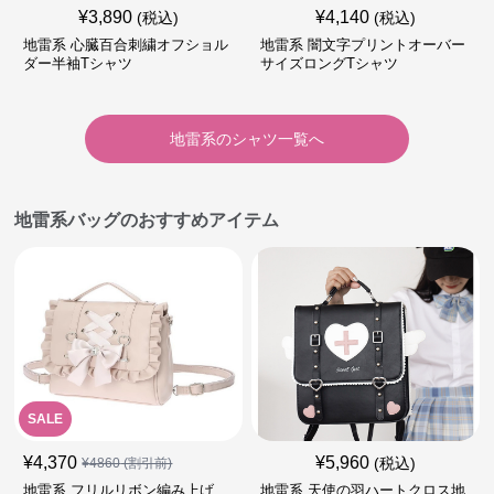
¥
3,890
¥
4,140
(税込)
(税込)
地雷系 心臓百合刺繍オフショル
地雷系 闇文字プリントオーバー
ダー半袖Tシャツ
サイズロングTシャツ
地雷系
の
シャツ
一覧へ
地雷系バッグのおすすめアイテム
SALE
¥
4,370
¥
5,960
(税込)
¥
4860
(割引前)
地雷系 フリルリボン編み上げ
地雷系 天使の羽ハートクロス地