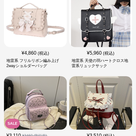
¥
4,860
¥
5,960
(税込)
(税込)
地雷系 フリルリボン編み上げ
地雷系 天使の羽ハートクロス地
2wayショルダーバッグ
雷系リュックサック
SALE
¥
3,110
¥
3,510
(税込)
¥
3460
(割引前)