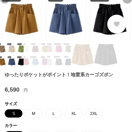
Previous slide
Ne
ゆったりポケットがポイント！地雷系カーゴズボン
6,590
円
サイズ
S
M
L
XL
2XL
カラー