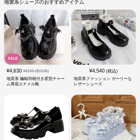
地雷系シューズのおすすめアイテム
SALE
¥
4,630
¥
4,540
(税込)
¥
5150
(割引前)
地雷系 蝙蝠羽根付き星型チャー
地雷系ファッション ガーリーな
ム厚底エナメル靴
レザーシューズ