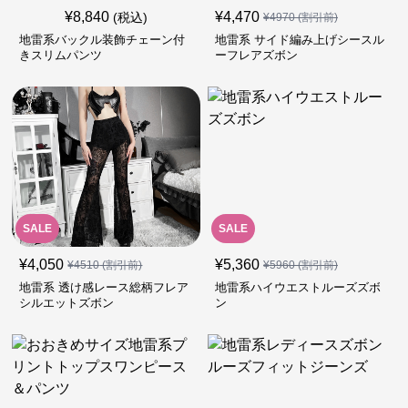
¥
8,840
¥
4,470
(税込)
¥
4970
(割引前)
地雷系バックル装飾チェーン付
地雷系 サイド編み上げシースル
きスリムパンツ
ーフレアズボン
SALE
SALE
¥
4,050
¥
5,360
¥
4510
(割引前)
¥
5960
(割引前)
地雷系 透け感レース総柄フレア
地雷系ハイウエストルーズズボ
シルエットズボン
ン