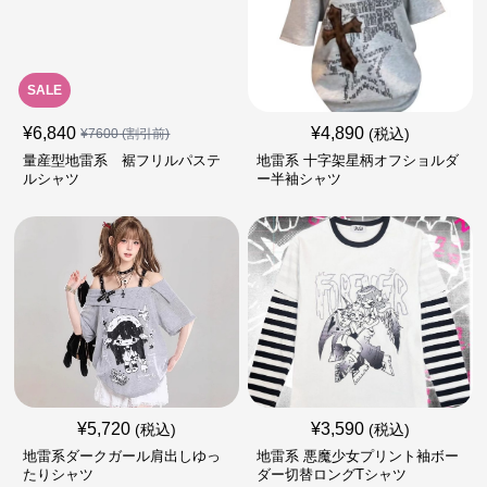
SALE
¥
6,840
¥
4,890
(税込)
¥
7600
(割引前)
量産型地雷系 裾フリルパステ
地雷系 十字架星柄オフショルダ
ルシャツ
ー半袖シャツ
¥
5,720
¥
3,590
(税込)
(税込)
地雷系ダークガール肩出しゆっ
地雷系 悪魔少女プリント袖ボー
たりシャツ
ダー切替ロングTシャツ