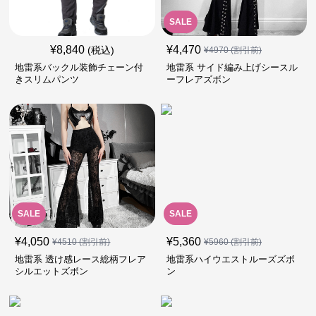
SALE
¥
8,840
¥
4,470
(税込)
¥
4970
(割引前)
地雷系バックル装飾チェーン付
地雷系 サイド編み上げシースル
きスリムパンツ
ーフレアズボン
SALE
SALE
¥
4,050
¥
5,360
¥
4510
(割引前)
¥
5960
(割引前)
地雷系 透け感レース総柄フレア
地雷系ハイウエストルーズズボ
シルエットズボン
ン