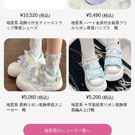
¥
10,520
¥
5,490
(税込)
(税込)
地雷系 花飾り付きティーストラ
地雷系 ハート金具付き姫系フリ
ップ厚底シューズ
ルリボン厚底パンプス 靴
¥
5,060
¥
5,200
(税込)
(税込)
地雷系 星柄リボン装飾厚底スニ
地雷系 十字架紋章リボン装飾厚
ーカー 靴
底編み上げ靴
地雷系
の
シューズ
一覧へ